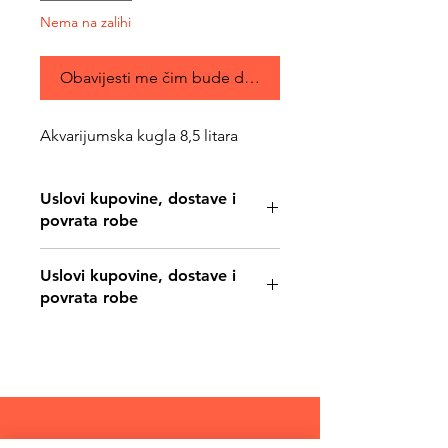
Nema na zalihi
Obavijesti me čim bude dostupno
Akvarijumska kugla 8,5 litara
Uslovi kupovine, dostave i
povrata robe
https://www.svetljubimacasubotica.co
Uslovi kupovine, dostave i
m/shipping-and-returns
povrata robe
https://www.svetljubimacasubotica.co
m/shipping-and-returns