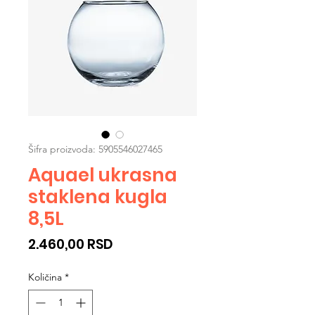
Šifra proizvoda: 5905546027465
Aquael ukrasna
staklena kugla
8,5L
Cijena
2.460,00 RSD
Količina
*