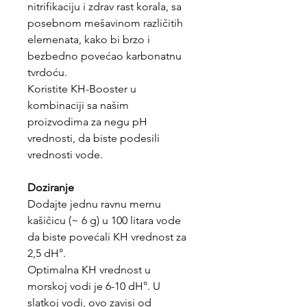
nitrifikaciju i zdrav rast korala, sa
posebnom mešavinom različitih
elemenata, kako bi brzo i
bezbedno povećao karbonatnu
tvrdoću.
Koristite KH-Booster u
kombinaciji sa našim
proizvodima za negu pH
vrednosti, da biste podesili
vrednosti vode.
Doziranje
Dodajte jednu ravnu mernu
kašičicu (~ 6 g) u 100 litara vode
da biste povećali KH vrednost za
2,5 dH°.
Optimalna KH vrednost u
morskoj vodi je 6-10 dH°. U
slatkoj vodi, ovo zavisi od