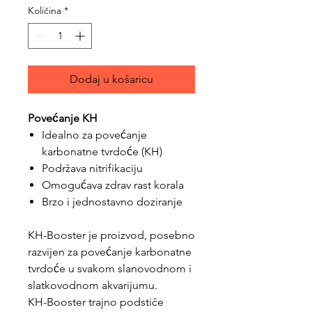
Količina
*
Dodaj u košaricu
Povećanje KH
Idealno za povećanje
karbonatne tvrdoće (KH)
Podržava nitrifikaciju
Omogućava zdrav rast korala
Brzo i jednostavno doziranje
KH-Booster je proizvod, posebno
razvijen za povećanje karbonatne
tvrdoće u svakom slanovodnom i
slatkovodnom akvarijumu.
KH-Booster trajno podstiče