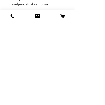
naseljenosti akvarijuma.
Uslovi kupovine, dostave i
povrata robe
https://www.svetljubimacasubotica.co
m/shipping-and-returns
Svet Ljubimaca Subotica
Ivana Milankovića 40
24000 Subotica
061 190 41 84
ljubimci.su@gmail.com
Info