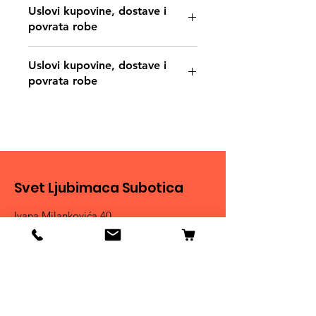
Uslovi kupovine, dostave i
povrata robe
https://www.svetljubimacasubotica.co
Uslovi kupovine, dostave i
m/shipping-and-returns
povrata robe
https://www.svetljubimacasubotica.co
m/shipping-and-returns
Svet Ljubimaca Subotica
Ivana Milankovića 40
24000 Subotica
061 190 41 84
ljubimci.su@gmail.com
Info