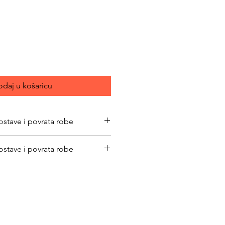
ijena
daj u košaricu
ostave i povrata robe
bimacasubotica.com/shipping-and-
ostave i povrata robe
bimacasubotica.com/shipping-and-