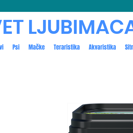
ET LJUBIMAC
vi
Psi
Mačke
Teraristika
Akvaristika
Sit