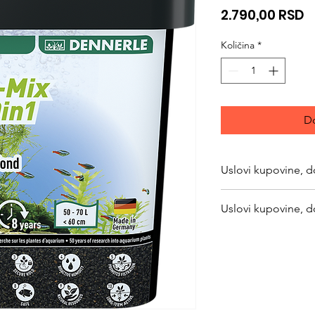
C
2.790,00 RSD
Količina
*
Do
Uslovi kupovine, d
https://www.svetlju
Uslovi kupovine, d
returns
https://www.svetlju
returns