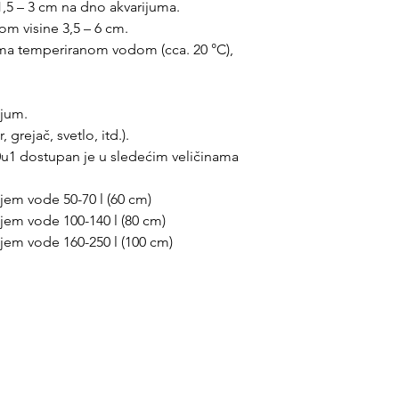
1,5 – 3 cm na dno akvarijuma.
om visine 3,5 – 6 cm.
uma temperiranom vodom (cca. 20 °C),
ijum.
, grejač, svetlo, itd.).
u1 dostupan je u sledećim veličinama
ajem vode 50-70 l (60 cm)
ajem vode 100-140 l (80 cm)
ajem vode 160-250 l (100 cm)