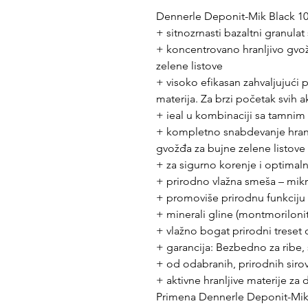
Dennerle Deponit-Mik Black 1
+ sitnozrnasti bazaltni granulat
+ koncentrovano hranljivo gv
zelene listove
+ visoko efikasan zahvaljujući 
materija. Za brzi početak svih a
+ ieal u kombinaciji sa tamnim
+ kompletno snabdevanje hranl
gvožđa za bujne zelene listove
+ za sigurno korenje i optimaln
+ prirodno vlažna smeša – mik
+ promoviše prirodnu funkciju b
+ minerali gline (montmorilonit)
+ vlažno bogat prirodni treset
+ garancija: Bezbedno za ribe,
+ od odabranih, prirodnih siro
+ aktivne hranljive materije za 
Primena Dennerle Deponit-Mik