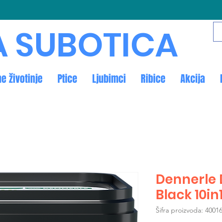
A SUBOTICA
ne životinje
Ptice
Ljubimci
Ribice
Akcija
Dennerle 
Black 10in
Šifra proizvoda: 4001