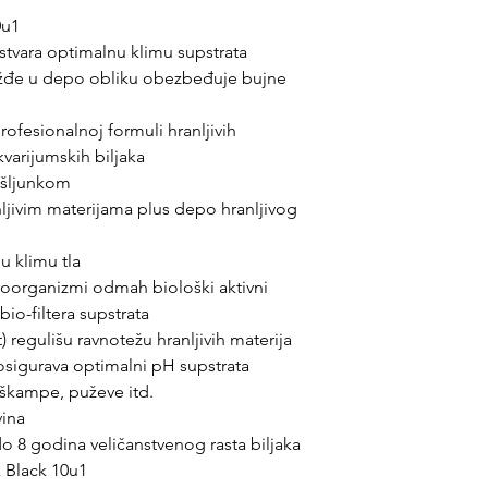
0u1
 stvara optimalnu klimu supstrata
ožđe u depo obliku obezbeđuje bujne
profesionalnoj formuli hranljivih
kvarijumskih biljaka
 šljunkom
jivim materijama plus depo hranljivog
u klimu tla
roorganizmi odmah biološki aktivni
io-filtera supstrata
 regulišu ravnotežu hranljivih materija
 osigurava optimalni pH supstrata
 škampe, puževe itd.
vina
do 8 godina veličanstvenog rasta biljaka
 Black 10u1