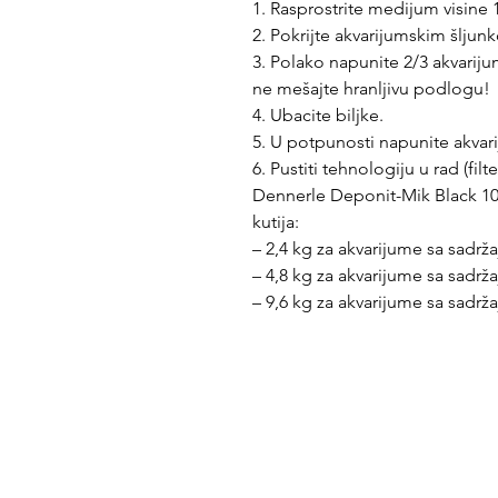
1. Rasprostrite medijum visine 
2. Pokrijte akvarijumskim šljunk
3. Polako napunite 2/3 akvarij
ne mešajte hranljivu podlogu!
4. Ubacite biljke.
5. U potpunosti napunite akvar
6. Pustiti tehnologiju u rad (filter
Dennerle Deponit-Mik Black 10
kutija:
– 2,4 kg za akvarijume sa sadrž
– 4,8 kg za akvarijume sa sadrž
– 9,6 kg za akvarijume sa sadrž