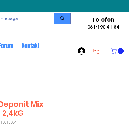
Telefon
061/190 41 84
Forum
Kontakt
Uloguj se
Deponit Mix
1 2,4kG
615013504