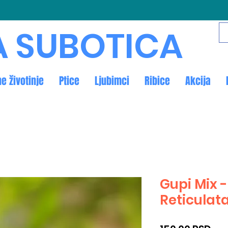
A SUBOTICA
ne životinje
Ptice
Ljubimci
Ribice
Akcija
Gupi Mix -
Reticulat