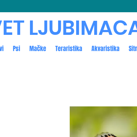
ET LJUBIMAC
vi
Psi
Mačke
Teraristika
Akvaristika
Sit