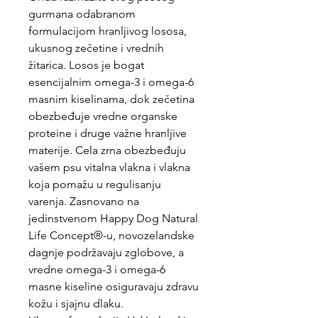
gurmana odabranom
formulacijom hranljivog lososa,
ukusnog zečetine i vrednih
žitarica. Losos je bogat
esencijalnim omega-3 i omega-6
masnim kiselinama, dok zečetina
obezbeđuje vredne organske
proteine i druge važne hranljive
materije. Cela zrna obezbeđuju
vašem psu vitalna vlakna i vlakna
koja pomažu u regulisanju
varenja. Zasnovano na
jedinstvenom Happy Dog Natural
Life Concept®-u, novozelandske
dagnje podržavaju zglobove, a
vredne omega-3 i omega-6
masne kiseline osiguravaju zdravu
kožu i sjajnu dlaku.