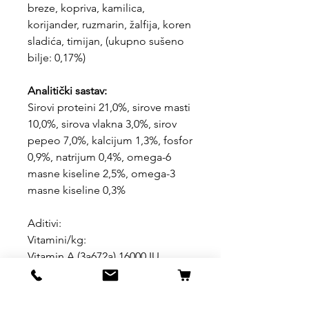
breze, kopriva, kamilica,
korijander, ruzmarin, žalfija, koren
sladića, timijan, (ukupno sušeno
bilje: 0,17%)
Analitički sastav:
Sirovi proteini 21,0%, sirove masti
10,0%, sirova vlakna 3,0%, sirov
pepeo 7,0%, kalcijum 1,3%, fosfor
0,9%, natrijum 0,4%, omega-6
masne kiseline 2,5%, omega-3
masne kiseline 0,3%
Aditivi:
Vitamini/kg:
Vitamin A (3a672a) 16000 IU,
vitamin D3 (3a671) 900 IU
Elementi u tragovima/kg:
Gvožđe (kao 3b103) 75 mg, bakar