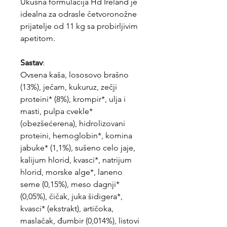
Ukusna formulacija Hd Ireland je
idealna za odrasle četvoronožne
prijatelje od 11 kg sa probirljivim
apetitom.
Sastav
:
Ovsena kaša, lososovo brašno
(13%), ječam, kukuruz, zečji
proteini* (8%), krompir*, ulja i
masti, pulpa cvekle*
(obezšećerena), hidrolizovani
proteini, hemoglobin*, komina
jabuke* (1,1%), sušeno celo jaje,
kalijum hlorid, kvasci*, natrijum
hlorid, morske alge*, laneno
seme (0,15%), meso dagnji*
(0,05%), čičak, juka šidigera*,
kvasci* (ekstrakt), artičoka,
maslačak, đumbir (0,014%), listovi