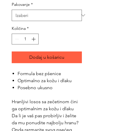
Pakovanje
*
Količina
*
Dodaj u košaricu
Formula bez pšenice
Optimalno za kožu i dlaku
Posebno ukusno
Hranljivi losos sa zečetinom čini
ga optimalnim za kožu i dlaku
Da li je vaš pas probirljiv i želite
da mu ponudite najbolju hranu?
Onda razmazite svog psećeg