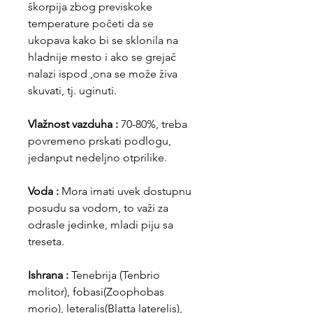
škorpija zbog previskoke
temperature početi da se
ukopava kako bi se sklonila na
hladnije mesto i ako se grejač
nalazi ispod ,ona se može živa
skuvati, tj. uginuti.
Vlažnost vazduha :
70-80%, treba
povremeno prskati podlogu,
jedanput nedeljno otprilike.
Voda :
Mora imati uvek dostupnu
posudu sa vodom, to važi za
odrasle jedinke, mladi piju sa
treseta.
Ishrana :
Tenebrija (Tenbrio
molitor), fobasi(Zoophobas
morio), leteralis(Blatta laterelis),