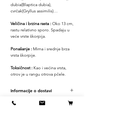
dubia(Blaptica dubia),
cvrčak(Gryllus assimilis)…
Veličina i brzina rasta :
Oko 13 cm,
rastu relativno sporo. Spadaju u
veće vrste škorpija.
Ponašanje :
Mirna i srednje brza
vrsta škorpije.
Toksičnost :
Kao i većina vrsta,
otrov je u rangu otrova pčele.
Informacije o dostavi
Proizvod nije moguće slati postom,
Uslovi kupovine, dostave i
preuzimanje isključivo u prodavnici.
povrata robe