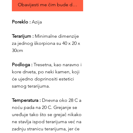
Obavijesti me čim bude dostupno
Poreklo :
Azija
Terarijum :
Minimalne dimenzije
za jednog škorpiona su 40 x 20 x
30cm
Podloga :
Tresetna, kao naravno i
kore drveta, po neki kamen, koji
će ujedno doprinositi estetici
samog terarijuma.
Temperatura :
Dnevna oko 28 C a
noću pada na 20 C. Grejanje se
uređuje tako što se grejač nikako
ne stavlja ispod terarijuma već na
zadnju stranicu terarijuma, jer će