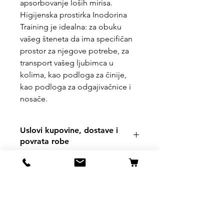
apsorbovanje loših mirisa.
Higijenska prostirka Inodorina
Training je idealna: za obuku
vašeg šteneta da ima specifičan
prostor za njegove potrebe, za
transport vašeg ljubimca u
kolima, kao podloga za činije,
kao podloga za odgajivačnice i
nosače.
Uslovi kupovine, dostave i
povrata robe
https://www.svetljubimacasuboti
ca.com/shipping-and-returns
Svet Ljubimaca Subotica