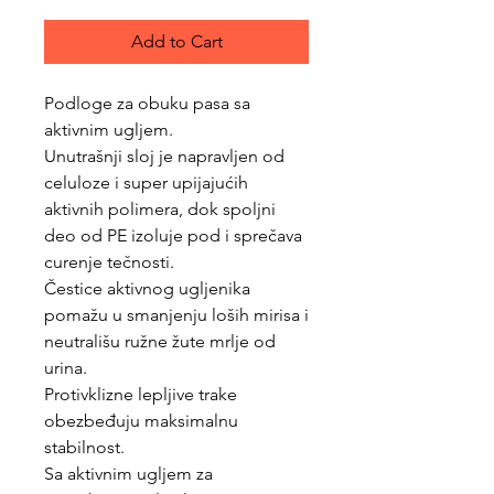
Add to Cart
Podloge za obuku pasa sa
aktivnim ugljem.
Unutrašnji sloj je napravljen od
celuloze i super upijajućih
aktivnih polimera, dok spoljni
deo od PE izoluje pod i sprečava
curenje tečnosti.
Čestice aktivnog ugljenika
pomažu u smanjenju loših mirisa i
neutrališu ružne žute mrlje od
urina.
Protivklizne lepljive trake
obezbeđuju maksimalnu
stabilnost.
Sa aktivnim ugljem za