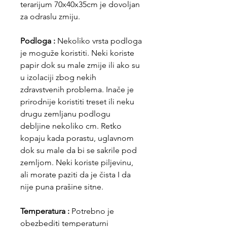
terarijum 70x40x35cm je dovoljan
za odraslu zmiju.
Podloga :
Nekoliko vrsta podloga
je moguže koristiti. Neki koriste
papir dok su male zmije ili ako su
u izolaciji zbog nekih
zdravstvenih problema. Inače je
prirodnije koristiti treset ili neku
drugu zemljanu podlogu
debljine nekoliko cm. Retko
kopaju kada porastu, uglavnom
dok su male da bi se sakrile pod
zemljom. Neki koriste piljevinu,
ali morate paziti da je čista I da
nije puna prašine sitne.
Temperatura :
Potrebno je
obezbediti temperaturni