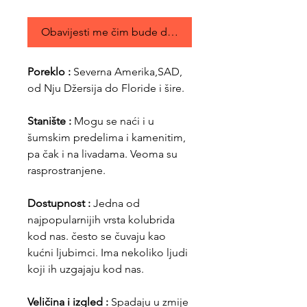
Obavijesti me čim bude dostupno
Poreklo :
Severna Amerika,SAD,
od Nju Džersija do Floride i šire.
Stanište :
Mogu se naći i u
šumskim predelima i kamenitim,
pa čak i na livadama. Veoma su
rasprostranjene.
Dostupnost :
Jedna od
najpopularnijih vrsta kolubrida
kod nas. često se čuvaju kao
kućni ljubimci. Ima nekoliko ljudi
koji ih uzgajaju kod nas.
Veličina i izgled :
Spadaju u zmije