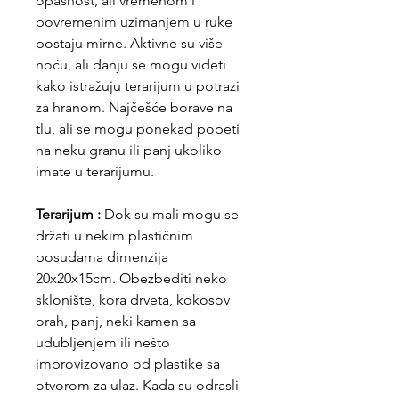
opasnost, ali vremenom i
povremenim uzimanjem u ruke
postaju mirne. Aktivne su više
noću, ali danju se mogu videti
kako istražuju terarijum u potrazi
za hranom. Najčešće borave na
tlu, ali se mogu ponekad popeti
na neku granu ili panj ukoliko
imate u terarijumu.
Terarijum :
Dok su mali mogu se
držati u nekim plastičnim
posudama dimenzija
20x20x15cm. Obezbediti neko
sklonište, kora drveta, kokosov
orah, panj, neki kamen sa
udubljenjem ili nešto
improvizovano od plastike sa
otvorom za ulaz. Kada su odrasli