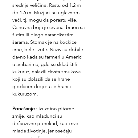
srednje veličine. Rastu od 1.2 m
do 1.6 m. Mužjaci su uglavnom
veći, tj. mogu da porastu više.
Osnovna boja je crvena, braon sa
žutim ili blago narandžastim
šarama. Stomak je na kockice
crne, bele i žute. Naziv su dobile
davno kada su farmeri u Americi
u ambarima, gde su skladištili
kukuruz, nalazili dosta smukova
koji su dolazili da se hrane
glodarima koji su se hranili
kukuruzom.
Ponašanje :
Izuzetno pitome
zmije, kao mladunci su
defanzivne ponekad, kao i sve
mlade životinje, jer osećaju