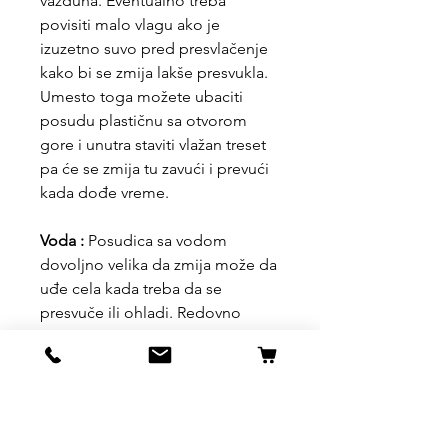
vazduha. Eventualno treba
povisiti malo vlagu ako je
izuzetno suvo pred presvlačenje
kako bi se zmija lakše presvukla.
Umesto toga možete ubaciti
posudu plastičnu sa otvorom
gore i unutra staviti vlažan treset
pa će se zmija tu zavući i prevući
kada dođe vreme.
Voda :
Posudica sa vodom
dovoljno velika da zmija može da
uđe cela kada treba da se
presvuče ili ohladi. Redovno
oćistiti posudu jer zmije ponekad
vrše nuždu u posudu.
Ishrana :
Kao bebe hrane se tek
izleglim miševima, takozvanim