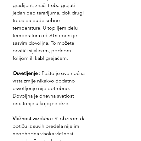
gradijent, znači treba grejati
jedan deo terarijuma, dok drugi
treba da bude sobne
temperature. U toplijem delu
temperatura od 30 stepeni je
sasvim dovoljna. To možete
postići sijalicom, podnom
folijom ili kabl grejačem.
Osvetljenje :
Pošto je ovo noćna
vrsta zmije nikakvo dodatno
osvetljenje nije potrebno.
Dovoljna je dnevna svetlost
prostorije u kojoj se drže.
Vlažnost vazduha :
S’ obzirom da
potiču iz suvih predela nije im
neophodna visoka vlažnost