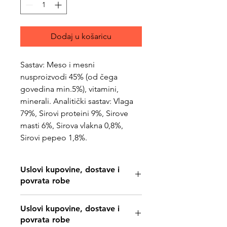
Dodaj u košaricu
Sastav: Meso i mesni
nusproizvodi 45% (od čega
govedina min.5%), vitamini,
minerali. Analitički sastav: Vlaga
79%, Sirovi proteini 9%, Sirove
masti 6%, Sirova vlakna 0,8%,
Sirovi pepeo 1,8%.
Uslovi kupovine, dostave i
povrata robe
https://www.svetljubimacasubotica.co
Uslovi kupovine, dostave i
m/shipping-and-returns
povrata robe