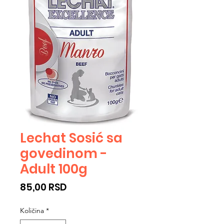
Lechat Sosić sa
govedinom -
Adult 100g
Cijena
85,00 RSD
Količina
*