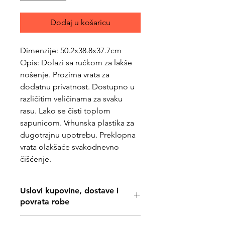
Dodaj u košaricu
Dimenzije: 50.2x38.8x37.7cm
Opis: Dolazi sa ručkom za lakše
nošenje. Prozirna vrata za
dodatnu privatnost. Dostupno u
različitim veličinama za svaku
rasu. Lako se čisti toplom
sapunicom. Vrhunska plastika za
dugotrajnu upotrebu. Preklopna
vrata olakšaće svakodnevno
čišćenje.
Uslovi kupovine, dostave i
povrata robe
https://www.svetljubimacasubotica.co