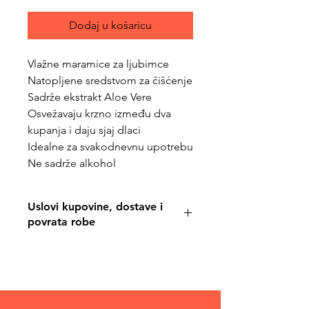
Dodaj u košaricu
Vlažne maramice za ljubimce
Natopljene sredstvom za čišćenje
Sadrže ekstrakt Aloe Vere
Osvežavaju krzno između dva
kupanja i daju sjaj dlaci
Idealne za svakodnevnu upotrebu
Ne sadrže alkohol
Uslovi kupovine, dostave i
povrata robe
https://www.svetljubimacasubotica.co
m/shipping-and-returns