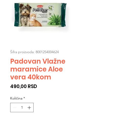
Šifra proizvoda: 8001254004624
Padovan Vlažne
maramice Aloe
vera 40kom
Cijena
490,00 RSD
Količina
*