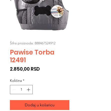
Šifra proizvoda: 888467524912
Pawise Torba
12491
Cijena
2.850,00 RSD
Količina
*
Dodaj u košaricu