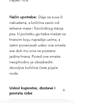
Pepeo 10%
Način upotrebe:
Daje se suva ili
nakvašena, a količina zavisi od
telesne mase i fiziološkog stanja
psa. U početku ga treba mešati sa
hranom koju najradije uzima, a
zatim povećavati udeo ove smeše
sve dok mu ona ne postane
jedina hrana. Pored ove smeše
neophodno je obezbediti
dovoljne količine čiste pijaće
vode.
Uslovi kupovine, dostave i
povrata robe
https://www.svetljubimacasubotica.co