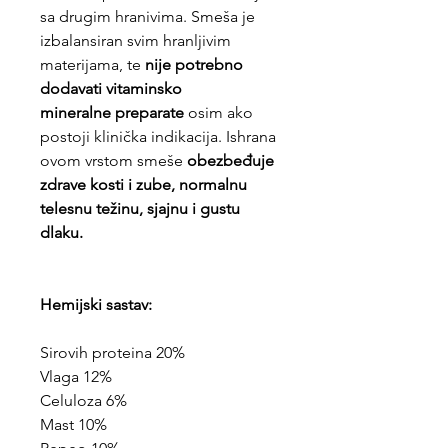
sa drugim hranivima. Smeša je
izbalansiran svim hranljivim
materijama, te
nije potrebno
dodavati vitaminsko
mineralne preparate
osim ako
postoji klinička indikacija. Ishrana
ovom vrstom smeše
obezbeđuje
zdrave kosti i zube, normalnu
telesnu težinu, sjajnu i gustu
dlaku.
Hemijski sastav:
Sirovih proteina 20%
Vlaga 12%
Celuloza 6%
Mast 10%