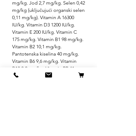
mg/kg. Jod 2,7 mg/kg. Selen 0,42
mg/kg (uključujući organski selen
0,11 mg/kg). Vitamin A 16300
IU/kg. Vitamin D3 1200 IU/kg.
Vitamin E 200 IU/kg. Vitamin C
175 mg/kg. Vitamin B1 98 mg/kg.
Vitamin B2 10,1 mg/kg.
Pantotenska kiselina 40 mg/kg.
Vitamin B6 9,6 mg/kg. Vitamin
B12 0,2 ​​mg/kg. Vitamin PP 41
mg/kg. Biotin 2,5 mg/kg. Folna
kiselina 2,1 mg/kg. Holin hlorid
1950 mg/kg. Energija koja se
može metabolizirati 3514 kcal/kg.
Enterococcus faecium 1k109
CFU/kg.
Uslovi kupovine, dostave i