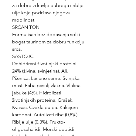
za dobro zdravlje bubrega i riblje
ulje koje podržava njegovu
mobilnost.
SRČAN TON
Formulisan bez dodavanja soli i
bogat taurinom za dobru funkciju
srca.
SASTOJCI
Dehidrirani životinjski proteini
24% (živina, svinjetina). Ali.
Pšenica. Laneno seme. Svinjska
mast. Faba pasulj vlakna. Vlakna
jabuke (4%). Hidrolizati
životinjskih proteina. Grašak.
Kvasac. Cvekla pulpa. Kalcijum
karbonat. Autolizati ribe (0,8%).
Riblje ulje (0,3%). Frukto-
oligosaharidi. Morski peptidi