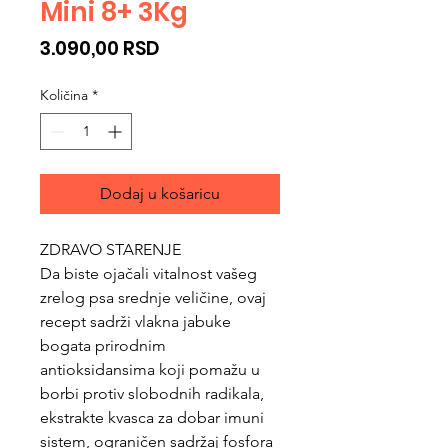
Mini 8+ 3Kg
Cijena
3.090,00 RSD
Količina
*
Dodaj u košaricu
ZDRAVO STARENJE
Da biste ojačali vitalnost vašeg
zrelog psa srednje veličine, ovaj
recept sadrži vlakna jabuke
bogata prirodnim
antioksidansima koji pomažu u
borbi protiv slobodnih radikala,
ekstrakte kvasca za dobar imuni
sistem, ograničen sadržaj fosfora