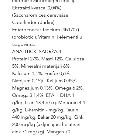
(hidrolizovani kolagen tipa II).
Ekstrakti kvasca (0,04%)
(Saccharomices cerevisiae,
Ciberlindera Jadini).
Enterococcus faecium (4b1707)
(probiotici). Vitamini i elementi u
tragovima.
ANALITIČKI SADRŽAJI
Proteini 27%. Masti 12%. Celuloza
5%. Mineralni materijali 6%.
Kalcijum 1,1%. Fosfor 0,6%.
Natrijum 0,15%. Kalijum 0,45%.
Magnezijum 0,13%. Omega 6 2%.
Omega 3 1,4%. EPA + DHA 1
g/kg. Lizin 13,4 g/kg. Metionin 4,4
g/kg. L-karnitin - mg/kg. Taurin
440 mg/kg. Bakar 20 mg/kg. Cink
200 mg/kg (uključujući helatirani
cink 71 mg/kg). Mangan 70