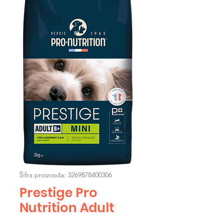
Šifra proizvoda: 3269878400306
Prestige Pro
Nutrition Adult