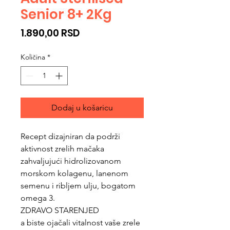
Senior 8+ 2Kg
Cijena
1.890,00 RSD
Količina
*
Dodaj u košaricu
Recept dizajniran da podrži
aktivnost zrelih mačaka
zahvaljujući hidrolizovanom
morskom kolagenu, lanenom
semenu i ribljem ulju, bogatom
omega 3.
ZDRAVO STARENJED
a biste ojačali vitalnost vaše zrele