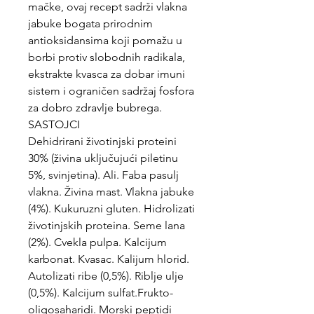
mačke, ovaj recept sadrži vlakna
jabuke bogata prirodnim
antioksidansima koji pomažu u
borbi protiv slobodnih radikala,
ekstrakte kvasca za dobar imuni
sistem i ograničen sadržaj fosfora
za dobro zdravlje bubrega.
SASTOJCI
Dehidrirani životinjski proteini
30% (živina uključujući piletinu
5%, svinjetina). Ali. Faba pasulj
vlakna. Živina mast. Vlakna jabuke
(4%). Kukuruzni gluten. Hidrolizati
životinjskih proteina. Seme lana
(2%). Cvekla pulpa. Kalcijum
karbonat. Kvasac. Kalijum hlorid.
Autolizati ribe (0,5%). Riblje ulje
(0,5%). Kalcijum sulfat.Frukto-
oligosaharidi. Morski peptidi