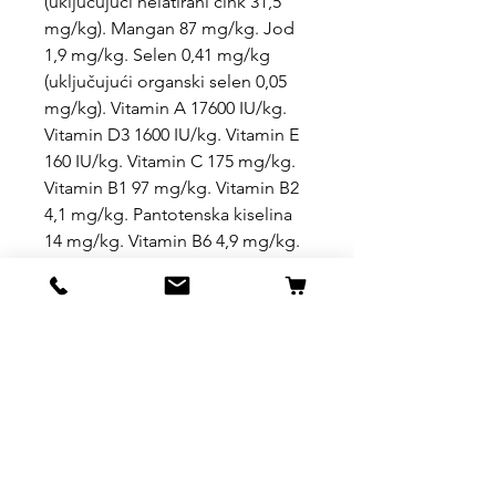
(uključujući helatirani cink 31,5
mg/kg). Mangan 87 mg/kg. Jod
1,9 mg/kg. Selen 0,41 mg/kg
(uključujući organski selen 0,05
mg/kg). Vitamin A 17600 IU/kg.
Vitamin D3 1600 IU/kg. Vitamin E
160 IU/kg. Vitamin C 175 mg/kg.
Vitamin B1 97 mg/kg. Vitamin B2
4,1 mg/kg. Pantotenska kiselina
14 mg/kg. Vitamin B6 4,9 mg/kg.
Vitamin B12 0,02 mg/kg. Vitamin
PP 53 mg/kg. Biotin 1,6 mg/kg.
Folna kiselina 1 mg/kg. Holin
hlorid 4050 mg/kg. Energija koja
se može metabolizirati 3631
kcal/kg. Enterococcus faecium
1k109 CFU/kg