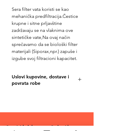
Sera filter vata koristi se kao
mehanička predfiltracija.Čestice
krupne i sitne prljavštine
zadržavaju se na vlaknima ove
sintetičke vate,Na ovaj način
sprečavamo da se biološki filter
materijali (Siporax,npr.) zapuše i
izgube svoj filtracioni kapacitet.
Uslovi kupovine, dostave i
povrata robe
https://www.svetljubimacasubotica.co
m/shipping-and-returns
Svet Ljubimaca Subotica