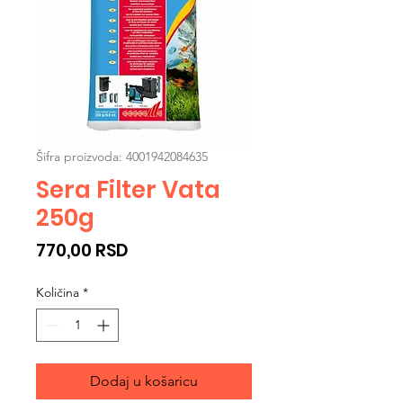
Šifra proizvoda: 4001942084635
Sera Filter Vata
250g
Cijena
770,00 RSD
Količina
*
Dodaj u košaricu