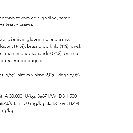
a dnevno tokom cele godine, samo
 za kratko vreme.
b, pšenični gluten, riblje brašno,
ucens) (4%), brašno od krila (4%), pivski
ice, manan oligosaharidi (0,4%), brašno
o brašno od dagnji.
sti 6,5%, sirova vlakna 2,0%, vlaga 6,0%,
it. A 30.000 IU/kg, 3a671/Vit. D3 1,500
a820/Vit. B1 30 mg/kg, 3a825i/Vit. B2 90
 mg/kg.