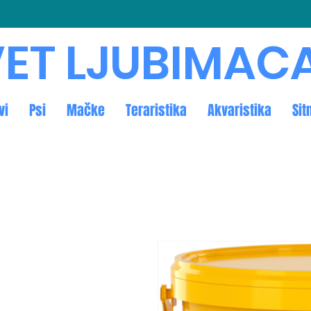
ET LJUBIMAC
vi
Psi
Mačke
Teraristika
Akvaristika
Sit