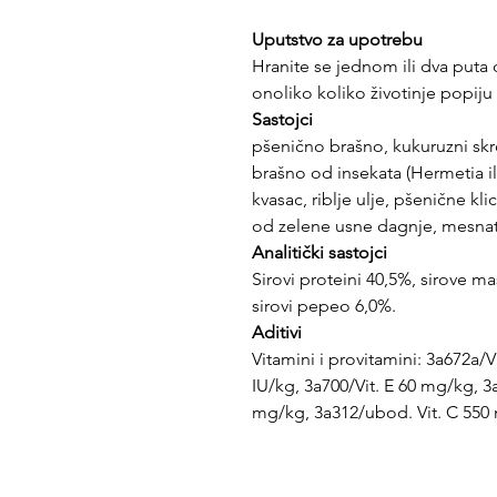
Uputstvo za upotrebu
Hranite se jednom ili dva put
onoliko koliko životinje popiju
Sastojci
pšenično brašno, kukuruzni skro
brašno od insekata (Hermetia ill
kvasac, riblje ulje, pšenične kl
od zelene usne dagnje, mesnat
Analitički sastojci
Sirovi proteini 40,5%, sirove ma
sirovi pepeo 6,0%.
Aditivi
Vitamini i provitamini: 3a672a/V
IU/kg, 3a700/Vit. E 60 mg/kg, 3
mg/kg, 3a312/ubod. Vit. C 550