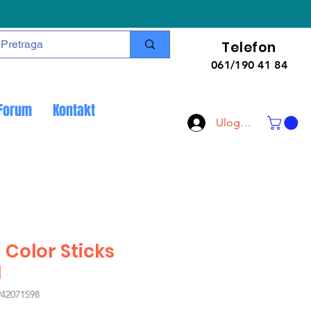
Telefon
061/190 41 84
Forum
Kontakt
Uloguj se
 Color Sticks
l
942071598