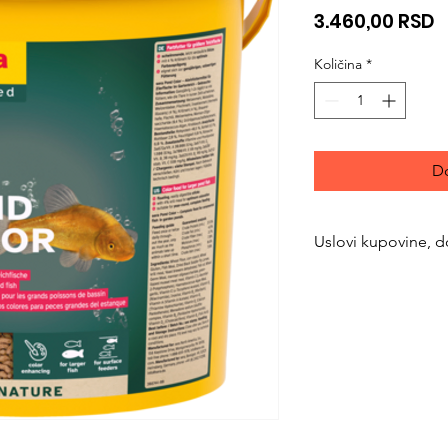
C
3.460,00 RSD
Količina
*
Do
Uslovi kupovine, d
https://www.svetlju
returns