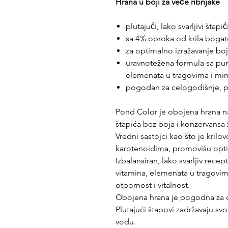
Hrana u boji za veće ribnjake
plutajući, lako svarljivi štapić
sa 4% obroka od krila boga
za optimalno izražavanje boja
uravnotežena formula sa pun
elemenata u tragovima i min
pogodan za celogodišnje, 
Pond Color je obojena hrana n
štapića bez boja i konzervansa 
Vredni sastojci kao što je kril
karotenoidima, promovišu optim
Izbalansiran, lako svarljiv rece
vitamina, elemenata u tragovima
otpornost i vitalnost.
Obojena hrana je pogodna za c
Plutajući štapovi zadržavaju s
vodu.