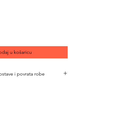
ijena
daj u košaricu
ostave i povrata robe
bimacasubotica.com/shipping-and-