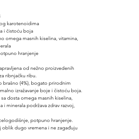
i
tog karotenoidima
 i čistoću boja
o omega masnih kiselina, vitamina,
erala
potpuno hranjenje
apravljena od nežno proizvedenih
za ribnjačku ribu.
ovo brašno (4%), bogato prirodnim
alno izražavanje boje i čistoću boja.
pt sa dosta omega masnih kiselina,
 i minerala podržava zdrav razvoj,
elogodišnje, potpuno hranjenje.
voj oblik dugo vremena i ne zagađuju