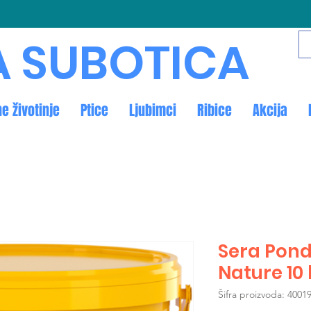
A SUBOTICA
ne životinje
Ptice
Ljubimci
Ribice
Akcija
Sera Pond
Nature 10 
Šifra proizvoda: 4001