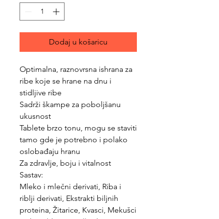
Dodaj u košaricu
Optimalna, raznovrsna ishrana za
ribe koje se hrane na dnu i
stidljive ribe
Sadrži škampe za poboljšanu
ukusnost
Tablete brzo tonu, mogu se staviti
tamo gde je potrebno i polako
oslobađaju hranu
Za zdravlje, boju i vitalnost
Sastav:
Mleko i mlečni derivati, Riba i
riblji derivati, Ekstrakti biljnih
proteina, Žitarice, Kvasci, Mekušci