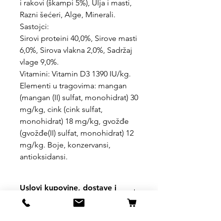
i rakovi (škampi 5%), Ulja i masti,
Razni šećeri, Alge, Minerali.
Sastojci:
Sirovi proteini 40,0%, Sirove masti
6,0%, Sirova vlakna 2,0%, Sadržaj
vlage 9,0%.
Vitamini: Vitamin D3 1390 IU/kg.
Elementi u tragovima: mangan
(mangan (II) sulfat, monohidrat) 30
mg/kg, cink (cink sulfat,
monohidrat) 18 mg/kg, gvožđe
(gvožđe(II) sulfat, monohidrat) 12
mg/kg. Boje, konzervansi,
antioksidansi.
Uslovi kupovine, dostave i
povrata robe
https://www.svetljubimacasubotica.co