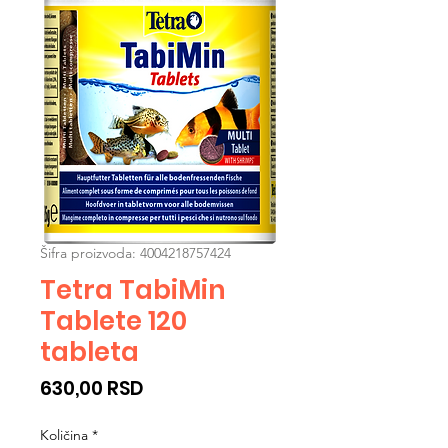
Šifra proizvoda: 4004218757424
Tetra TabiMin
Tablete 120
tableta
Cijena
630,00 RSD
Količina
*