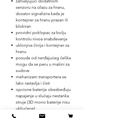
zahvaljujući dodatnom
senzoru na izlazu za hranu,
dozator signalizira kada je
kontejner za hranu prazan ili
blokiran
providni poklopac za bolju
kontrolu nivoa snabdevanja
uklonjiva činija i kontejner za
hranu
posude od nerđajućeg čelika
mogu da se peru u mašini za
sudove
mehanizam transportera se
lako rastavlja i čisti
opcione baterije obezbeđuju
napajanje u slučaju nestanka
struje (3D mono baterije nisu
uključene)
od plastike