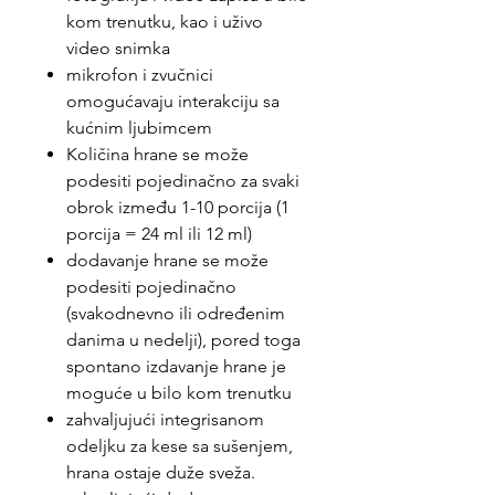
kom trenutku, kao i uživo
video snimka
mikrofon i zvučnici
omogućavaju interakciju sa
kućnim ljubimcem
Količina hrane se može
podesiti pojedinačno za svaki
obrok između 1-10 porcija (1
porcija = 24 ml ili 12 ml)
dodavanje hrane se može
podesiti pojedinačno
(svakodnevno ili određenim
danima u nedelji), pored toga
spontano izdavanje hrane je
moguće u bilo kom trenutku
zahvaljujući integrisanom
odeljku za kese sa sušenjem,
hrana ostaje duže sveža.