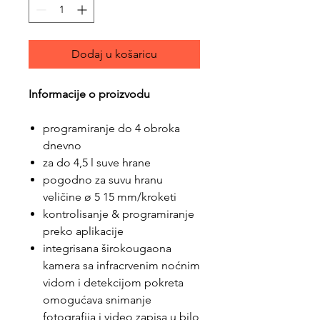
Dodaj u košaricu
Informacije o proizvodu
programiranje do 4 obroka
dnevno
za do 4,5 l suve hrane
pogodno za suvu hranu
veličine ø 5 15 mm/kroketi
kontrolisanje & programiranje
preko aplikacije
integrisana širokougaona
kamera sa infracrvenim noćnim
vidom i detekcijom pokreta
omogućava snimanje
fotografija i video zapisa u bilo