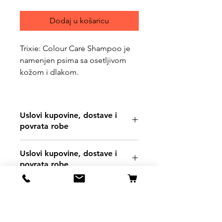
Dodaj u košaricu
Trixie: Colour Care Shampoo je
namenjen psima sa osetljivom
kožom i dlakom.
Uslovi kupovine, dostave i
povrata robe
https://www.svetljubimacasubotica.co
Uslovi kupovine, dostave i
m/shipping-and-returns
povrata robe
https://www.svetljubimacasubotica.co
m/shipping-and-returns