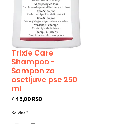
Trixie Care
Shampoo -
Šampon za
osetljuve pse 250
ml
Cijena
445,00 RSD
Količina
*