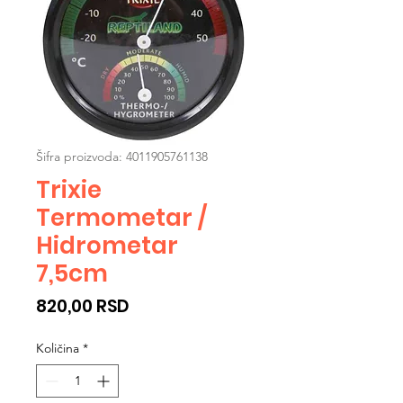
Šifra proizvoda: 4011905761138
Trixie
Termometar /
Hidrometar
7,5cm
Cijena
820,00 RSD
Količina
*