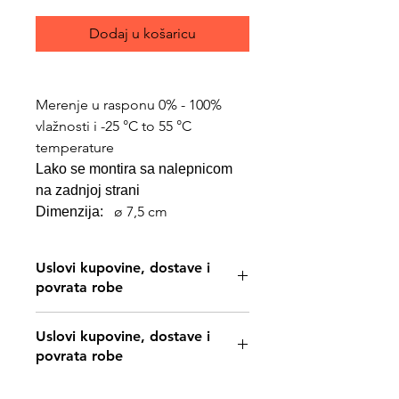
Dodaj u košaricu
Merenje u rasponu 0% - 100%
vlažnosti i -25 °C to 55 °C
temperature
Lako se montira sa nalepnicom
na zadnjoj strani
ø 7,5 cm
Dimenzija:
Uslovi kupovine, dostave i
povrata robe
https://www.svetljubimacasubotica.co
Uslovi kupovine, dostave i
m/shipping-and-returns
povrata robe
https://www.svetljubimacasubotica.co