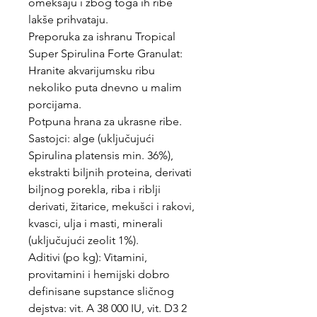
omekšaju i zbog toga ih ribe
lakše prihvataju.
Preporuka za ishranu Tropical
Super Spirulina Forte Granulat:
Hranite akvarijumsku ribu
nekoliko puta dnevno u malim
porcijama.
Potpuna hrana za ukrasne ribe.
Sastojci: alge (uključujući
Spirulina platensis min. 36%),
ekstrakti biljnih proteina, derivati
biljnog porekla, riba i riblji
derivati, žitarice, mekušci i rakovi,
kvasci, ulja i masti, minerali
(uključujući zeolit 1%).
Aditivi (po kg): Vitamini,
provitamini i hemijski dobro
definisane supstance sličnog
dejstva: vit. A 38 000 IU, vit. D3 2