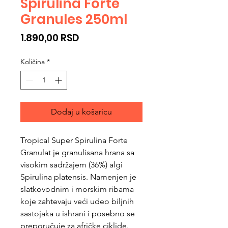
Spirulina Forte
Granules 250ml
Cijena
1.890,00 RSD
Količina
*
Dodaj u košaricu
Tropical Super Spirulina Forte
Granulat je granulisana hrana sa
visokim sadržajem (36%) algi
Spirulina platensis. Namenjen je
slatkovodnim i morskim ribama
koje zahtevaju veći udeo biljnih
sastojaka u ishrani i posebno se
preporučuje za afričke ciklide.