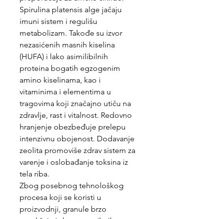
Spirulina platensis alge jačaju
imuni sistem i regulišu
metabolizam. Takođe su izvor
nezasićenih masnih kiselina
(HUFA) i lako asimilibilnih
proteina bogatih egzogenim
amino kiselinama, kao i
vitaminima i elementima u
tragovima koji značajno utiču na
zdravlje, rast i vitalnost. Redovno
hranjenje obezbeđuje prelepu
intenzivnu obojenost. Dodavanje
zeolita promoviše zdrav sistem za
varenje i oslobađanje toksina iz
tela riba.
Zbog posebnog tehnološkog
procesa koji se koristi u
proizvodnji, granule brzo