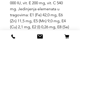
000 IU, vit. E 200 mg, vit. C 540
mg. Jedinjenja elemenata u
tragovima: E1 (Fe) 42,0 mg, E6
(Zn) 11,5 mg, E5 (Mn) 9,0 mg, E4
(Cu) 2,1 mg, E2 (I) 0,26 mg, E8 (Se)
0,26 mg, E7 (Mo ) 0,06 mg. Boje.
Antioksidansi.
Analitički sastojci: sirovi proteini
48,0%, sirova ulja i masti 6,0%,
sirova vlakna 3,8%, vlaga 10,0%
Uslovi kupovine, dostave i
povrata robe
https://www.svetljubimacasubotica.co
Uslovi kupovine, dostave i
m/shipping-and-returns
povrata robe
https://www.svetljubimacasubotica.co
m/shipping-and-returns