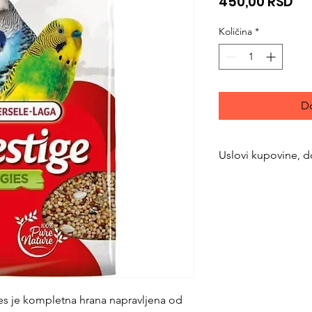
Ci
450,00 RSD
Količina
*
Do
Uslovi kupovine, d
https://www.svetlju
returns
s je kompletna hrana napravljena od