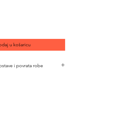
jena
daj u košaricu
ostave i povrata robe
bimacasubotica.com/shipping-and-