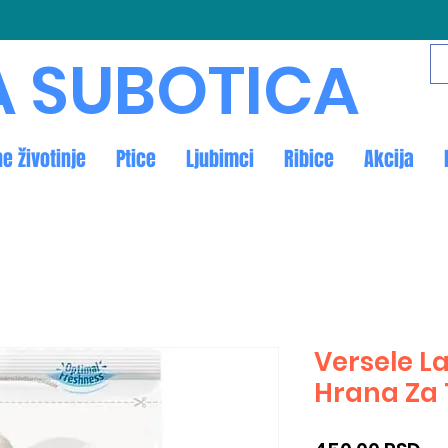
A SUBOTICA
ne životinje
Ptice
Ljubimci
Ribice
Akcija
Versele L
Hrana Za 