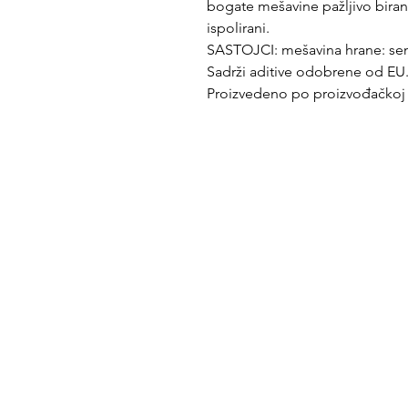
bogate mešavine pažljivo birani
ispolirani.
SASTOJCI: mešavina hrane: seme
Sadrži aditive odobrene od EU
Proizvedeno po proizvođačkoj s