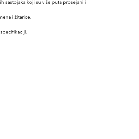
h sastojaka koji su više puta prosejani i
na i žitarice.
.
pecifikaciji.