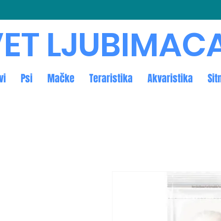
ET LJUBIMAC
vi
Psi
Mačke
Teraristika
Akvaristika
Sit