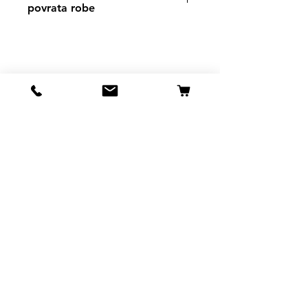
povrata robe
https://www.svetljubimacasubotica.co
m/shipping-and-returns
Svet Ljubimaca Subotica
Ivana Milankovića 40
24000 Subotica
061 190 41 84
ljubimci.su@gmail.com
Info
Naša prodavnica
Kontakt
Uslovi kupovine, dostave i povrata robe