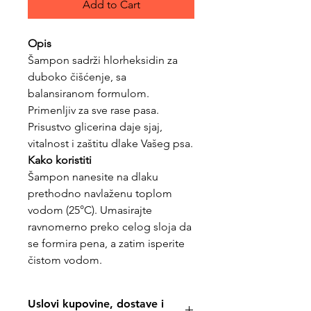
Add to Cart
Opis
Šampon sadrži hlorheksidin za
duboko čišćenje, sa
balansiranom formulom.
Primenljiv za sve rase pasa.
Prisustvo glicerina daje sjaj,
vitalnost i zaštitu dlake Vašeg psa.
Kako koristiti
Šampon nanesite na dlaku
prethodno navlaženu toplom
vodom (25°C). Umasirajte
ravnomerno preko celog sloja da
se formira pena, a zatim isperite
čistom vodom.
Uslovi kupovine, dostave i