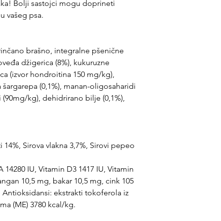
aka! Bolji sastojci mogu doprineti
ju vašeg psa.
rinčano brašno, integralne pšenične
goveđa džigerica (8%), kukuruzne
ca (izvor hondroitina 150 mg/kg),
a šargarepa (0,1%), manan-oligosaharidi
 (90mg/kg), dehidrirano bilje (0,1%),
ti 14%, Sirova vlakna 3,7%, Sirovi pepeo
 14280 IU, Vitamin D3 1417 IU, Vitamin
ngan 10,5 mg, bakar 10,5 mg, cink 105
Antioksidansi: ekstrakti tokoferola iz
zma (ME) 3780 kcal/kg.