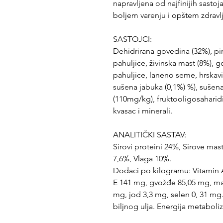
napravljena od najfinijih sastoj
boljem varenju i opštem zdravl
SASTOJCI:
Dehidrirana govedina (32%), pi
pahuljice, živinska mast (8%), 
pahuljice, laneno seme, hrskavi
sušena jabuka (0,1%) %), sušen
(110mg/kg), fruktooligosaharidi
kvasac i minerali.
ANALITIČKI SASTAV:
Sirovi proteini 24%, Sirove mas
7,6%, Vlaga 10%.
Dodaci po kilogramu: Vitamin A
E 141 mg, gvožđe 85,05 mg, ma
mg, jod 3,3 mg, selen 0, 31 mg. 
biljnog ulja. Energija metaboli