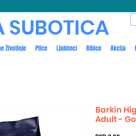
A SUBOTICA
ne životinje
Ptice
Ljubimci
Ribice
Akcija
Barkin H
Adult - G