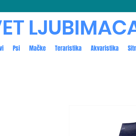
ET LJUBIMAC
vi
Psi
Mačke
Teraristika
Akvaristika
Sit