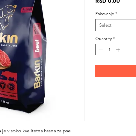
Price
RSD 0.00
Pakovanje
*
Select
Quantity
*
e visoko kvalitetna hrana za pse