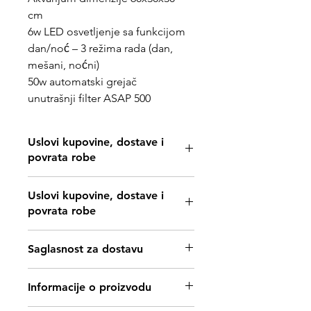
cm
6w LED osvetljenje sa funkcijom
dan/noć – 3 režima rada (dan,
mešani, noćni)
50w automatski grejač
unutrašnji filter ASAP 500
Uslovi kupovine, dostave i
povrata robe
https://www.svetljubimacasubotica.co
Uslovi kupovine, dostave i
m/shipping-and-returns
povrata robe
https://www.svetljubimacasubotica.co
Saglasnost za dostavu
m/shipping-and-returns
Zbog specifičnosti i lomljivosti artikla,
Informacije o proizvodu
dostava je moguća samo uz
saglasnost kupca i preuzetog rizika na