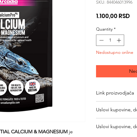
SKU: 844046013996
Pr
1.100,00 RSD
Quantity
*
Nedostupno online
Ned
Link proizvodjača
https://www.arcadia
Uslovi kupovine, d
calciumpro-mg/
https://www.svetlju
Uslovi kupovine, d
returns
ENTIAL CALCIUM & MAGNESIUM
je