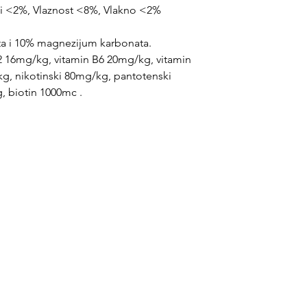
sti <2%, Vlaznost <8%, Vlakno <2%
ta i 10% magnezijum karbonata.
2 16mg/kg, vitamin B6 20mg/kg, vitamin
g, nikotinski 80mg/kg, pantotenski
, biotin 1000mc .