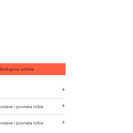
ice
ostupno online
reptile.com/earthpro/supplements/
ostave i povrata robe
bimacasubotica.com/shipping-and-
ostave i povrata robe