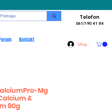
Telefon
061/190 41 84
Forum
Kontakt
Uloguj se
CalciumPro-Mg
 Calcium &
m 80g