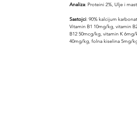
Analiza
:
Proteini 2%, Ulje i ma
Sastojci
: 90% kalcijum karbona
Vitamin B1 10mg/kg, vitamin B
B12 50mcg/kg, vitamin K 6mg/k
40mg/kg, folna kiselina 5mg/kg