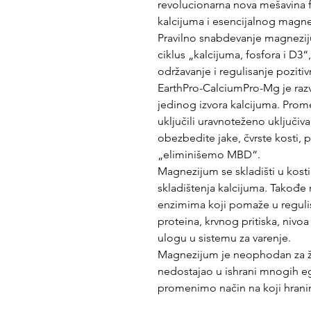
revolucionarna nova mešavina f
kalcijuma i esencijalnog magn
Pravilno snabdevanje magnezij
ciklus „kalcijuma, fosfora i D3
održavanje i regulisanje poziti
EarthPro-CalciumPro-Mg je raz
jedinog izvora kalcijuma. Prom
uključili uravnoteženo uključiv
obezbedite jake, čvrste kosti, 
„eliminišemo MBD“.
Magnezijum se skladišti u kost
skladištenja kalcijuma. Takođe 
enzimima koji pomaže u regulisan
proteina, krvnog pritiska, nivoa
ulogu u sistemu za varenje.
Magnezijum je neophodan za živ
nedostajao u ishrani mnogih eg
promenimo način na koji hrani