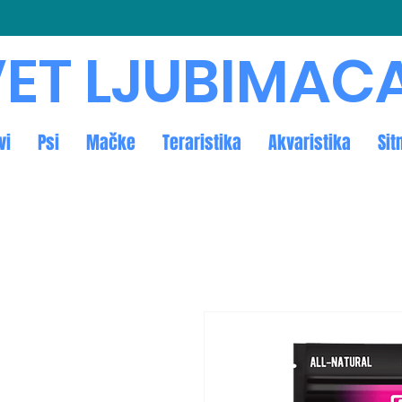
ET LJUBIMAC
vi
Psi
Mačke
Teraristika
Akvaristika
Sit