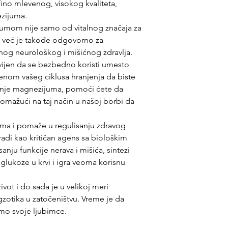
https://www.svetlju
ino mlevenog, visokog kvaliteta,
returns
ezijuma.
umom nije samo od vitalnog značaja za
“, već je takođe odgovorno za
vnog neurološkog i mišićnog zdravlja.
vijen da se bezbedno koristi umesto
enom vašeg ciklusa hranjenja da biste
anje magnezijuma, pomoći ćete da
pomažući na taj način u našoj borbi da
ima i pomaže u regulisanju zdravog
radi kao kritičan agens sa biološkim
ju funkcije nerava i mišića, sintezi
 glukoze u krvi i igra veoma korisnu
ot i do sada je u velikoj meri
zotika u zatočeništvu. Vreme je da
mo svoje ljubimce.