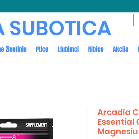
A SUBOTICA
ne životinje
Ptice
Ljubimci
Ribice
Akcija
Arcadia 
Essential
Magnesiu