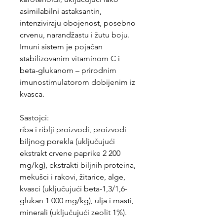
asimilabilni astaksantin,
intenziviraju obojenost, posebno
crvenu, narandžastu i žutu boju.
Imuni sistem je pojačan
stabilizovanim vitaminom C i
beta-glukanom – prirodnim
imunostimulatorom dobijenim iz
kvasca.
Sastojci:
riba i riblji proizvodi, proizvodi
biljnog porekla (uključujući
ekstrakt crvene paprike 2 200
mg/kg), ekstrakti biljnih proteina,
mekušci i rakovi, žitarice, alge,
kvasci (uključujući beta-1,3/1,6-
glukan 1 000 mg/kg), ulja i masti,
minerali (uključujući zeolit 1%).