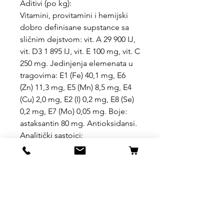
Aditivi (po kg):
Vitamini, provitamini i hemijski
dobro definisane supstance sa
sličnim dejstvom: vit. A 29 900 IJ,
vit. D3 1 895 IJ, vit. E 100 mg, vit. C
250 mg. Jedinjenja elemenata u
tragovima: E1 (Fe) 40,1 mg, E6
(Zn) 11,3 mg, E5 (Mn) 8,5 mg, E4
(Cu) 2,0 mg, E2 (I) 0,2 mg, E8 (Se)
0,2 mg, E7 (Mo) 0,05 mg. Boje:
astaksantin 80 mg. Antioksidansi.
Analitički sastojci:
sirovi proteini 45,0%, sirova ulja i
masti 7,0%, sirova vlakna 3,0%,
vlaga 10,0%.
Uslovi kupovine, dostave i
povrata robe