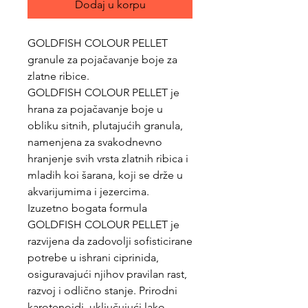
Dodaj u korpu
GOLDFISH COLOUR PELLET
granule za pojačavanje boje za
zlatne ribice.
GOLDFISH COLOUR PELLET je
hrana za pojačavanje boje u
obliku sitnih, plutajućih granula,
namenjena za svakodnevno
hranjenje svih vrsta zlatnih ribica i
mladih koi šarana, koji se drže u
akvarijumima i jezercima.
Izuzetno bogata formula
GOLDFISH COLOUR PELLET je
razvijena da zadovolji sofisticirane
potrebe u ishrani ciprinida,
osiguravajući njihov pravilan rast,
razvoj i odlično stanje. Prirodni
karotenoidi, uključujući lako