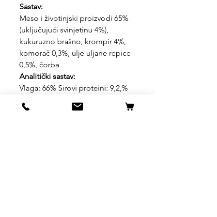
Sastav:
Meso i životinjski proizvodi 65%
(uključujući svinjetinu 4%),
kukuruzno brašno, krompir 4%,
komorač 0,3%, ulje uljane repice
0,5%, čorba
Analitički sastav:
Vlaga: 66% Sirovi proteini: 9,2,%
Sirove masti: 9% Sirovi pepeo:
2,8% Sirova vlakna: 2,8%
Uslovi kupovine, dostave i
povrata robe
https://www.svetljubimacasubotica.co
m/shipping-and-returns