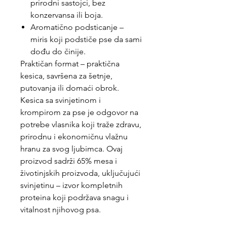
prirodni sastojci, bez
konzervansa ili boja.
Aromatično podsticanje –
miris koji podstiče pse da sami
dođu do činije.
Praktičan format – praktična
kesica, savršena za šetnje,
putovanja ili domaći obrok.
Kesica sa svinjetinom i
krompirom za pse je odgovor na
potrebe vlasnika koji traže zdravu,
prirodnu i ekonomičnu vlažnu
hranu za svog ljubimca. Ovaj
proizvod sadrži 65% mesa i
životinjskih proizvoda, uključujući
svinjetinu – izvor kompletnih
proteina koji podržava snagu i
vitalnost njihovog psa.