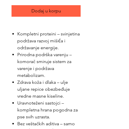
Dodaj u korpu
Kompletni proteini – svinjetina
podržava razvoj mišića i
održavanje energije.
Prirodna podrška varenju –
komorač smiruje sistem za
varenje i podržava
metabolizam.
Zdrava koža i dlaka – ulje
uljane repice obezbeđuje
vredne masne kiseline.
Uravnoteženi sastojci –
kompletna hrana pogodna za
pse svih uzrasta.
Bez veštačkih aditiva – samo