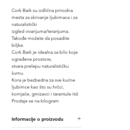
Cork Bark su odlična prirodna
mesta za skrivanje ljubimaca i za
naturalistički
izgled vivarijuma/terarijuma.
Takođe možete da posadite
biljke.
Cork Bark je idealna za bilo koje
ograđene prostore,
stvara prelepu naturalističku
šumu.
Kora je bezbedna za sve kućne
ljubimce kao što su hrčci,
kornjače, gmizavci i tarantule itd.
Prodaje se na kilogram
Informacije o proizvodu
Na stanju ima raznih vrsta