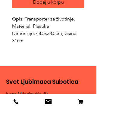
Dodaj u korpu
Opis: Transporter za životinje.
Materijal: Plastika
Dimenzije: 48.5x33.5cm, visina
31cm
Svet Ljubimaca Subotica
Ivana Milankovića 40
24000 Subotica
061 190 41 84
ljubimci.su@gmail.com
Info