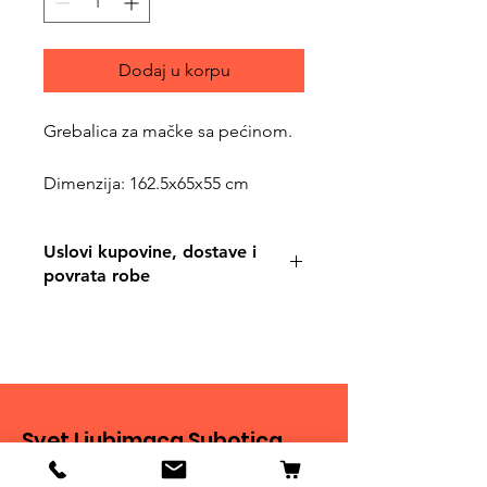
Dodaj u korpu
Grebalica za mačke sa pećinom.
Dimenzija: 162.5x65x55 cm
Uslovi kupovine, dostave i
povrata robe
https://www.svetljubimacasuboti
ca.com/shipping-and-returns
Svet Ljubimaca Subotica
Ivana Milankovića 40