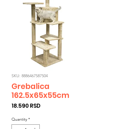
SKU: 8886467587504
Grebalica
162.5x65x55cm
Price
18.590 RSD
Quantity
*