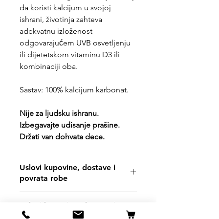
da koristi kalcijum u svojoj
ishrani, životinja zahteva
adekvatnu izloženost
odgovarajućem UVB osvetljenju
ili dijetetskom vitaminu D3 ili
kombinaciji oba.
Sastav: 100% kalcijum karbonat.
Nije za ljudsku ishranu.
Izbegavajte udisanje prašine.
Držati van dohvata dece.
Uslovi kupovine, dostave i
povrata robe
https://www.svetljubimacasubotica.co
Uslovi kupovine, dostave i
m/shipping-and-returns
povrata robe