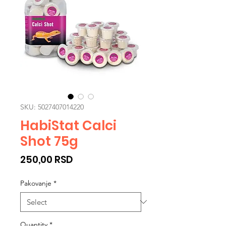
SKU: 5027407014220
HabiStat Calci
Shot 75g
Price
250,00 RSD
Pakovanje
*
Quantity
*