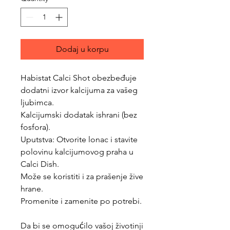
Dodaj u korpu
Habistat Calci Shot obezbeđuje
dodatni izvor kalcijuma za vašeg
ljubimca.
Kalcijumski dodatak ishrani (bez
fosfora).
Uputstva: Otvorite lonac i stavite
polovinu kalcijumovog praha u
Calci Dish.
Može se koristiti i za prašenje žive
hrane.
Promenite i zamenite po potrebi.
Da bi se omogućilo vašoj životinji