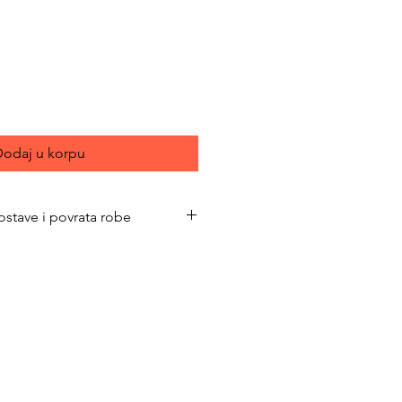
ce
odaj u korpu
ostave i povrata robe
bimacasubotica.com/shipping-and-