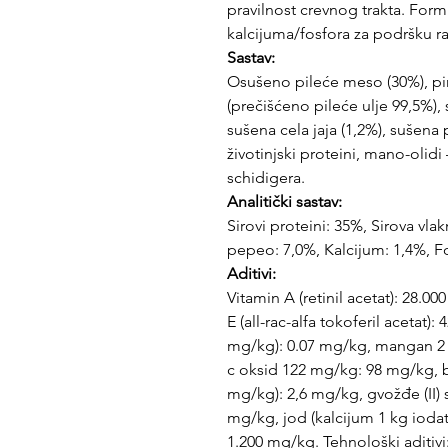
pravilnost crevnog trakta. Fo
kalcijuma/fosfora za podršku ra
Sastav:
Osušeno pileće meso (30%), pir
(prečišćeno pileće ulje 99,5%),
sušena cela jaja (1,2%), sušena 
životinjski proteini, mano-olidi
schidigera.
Analitički sastav:
Sirovi proteini: 35%, Sirova vla
pepeo: 7,0%, Kalcijum: 1,4%, F
Aditivi:
Vitamin A (retinil acetat): 28.00
E (all-rac-alfa tokoferil acetat)
mg/kg): 0.07 mg/kg, mangan 2
c oksid 122 mg/kg: 98 mg/kg, bak
mg/kg): 2,6 mg/kg, gvožđe (II) 
mg/kg, jod (kalcijum 1 kg iodat
1.200 mg/kg. Tehnološki aditivi