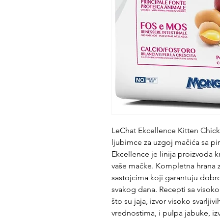
LeChat Ekcellence Kitten Chick
ljubimce za uzgoj mačića sa pi
Ekcellence je linija proizvoda 
vaše mačke. Kompletna hrana z
sastojcima koji garantuju dobro
svakog dana. Recepti sa visoko
što su jaja, izvor visoko svarlj
vrednostima, i pulpa jabuke, izvo