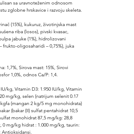
rmulisan sa uravnoteženim odnosom
stu zglobne hrskavice i razvoju skeleta.
inač (15%), kukuruz, životinjska mast
 sušena riba (losos), pivski kvasac,
pulpa jabuke (1%), hidrolizovani
 – frukto-oligosaharidi – 0,75%), juka
kna: 1,7%, Sirova mast: 15%, Sirovi
osfor 1,0%, odnos Ca/P: 1,4.
0 IU/kg, Vitamin D3: 1.950 IU/kg, Vitamin
: 420 mg/kg, selen (natrijum selenit 0.17
 kgfa (mangan 2 kg/5 mg monohidrata)
ar (bakar (II) sulfat pentahidrat 10,5
sulfat monohidrat 87,5 mg/kg: 28,8
, 0 mg/kg hidrat : 1.000 mg/kg, taurin:
: Antioksidansi.