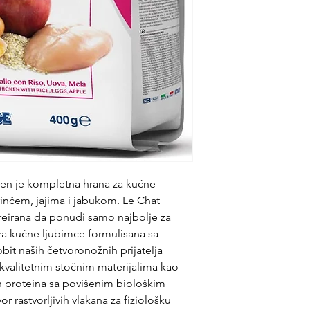
en je kompletna hrana za kućne
rinčem, jajima i jabukom. Le Chat
kreirana da ponudi samo najbolje za
a kućne ljubimce formulisana sa
bit naših četvoronožnih prijatelja
kvalitetnim stočnim materijalima kao
ivih proteina sa povišenim biološkim
r rastvorljivih vlakana za fiziološku