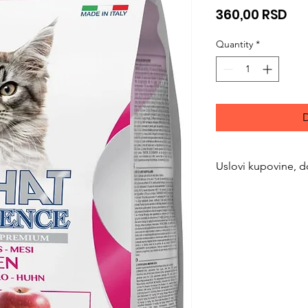
Pri
360,00 RSD
Quantity
*
D
Uslovi kupovine, d
https://www.svetlju
returns