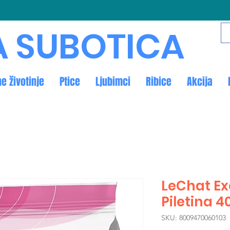
A SUBOTICA
ne životinje
Ptice
Ljubimci
Ribice
Akcija
LeChat Ex
Piletina 4
SKU: 8009470060103