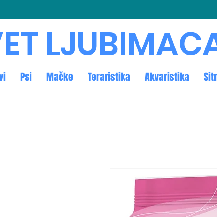
ET LJUBIMAC
vi
Psi
Mačke
Teraristika
Akvaristika
Sit