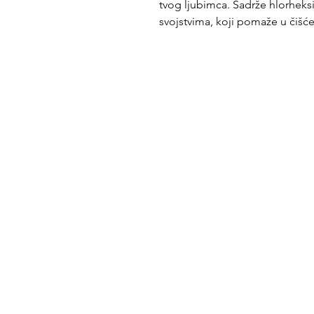
tvog ljubimca. Sadrže hlorheks
svojstvima, koji pomaže u čišć