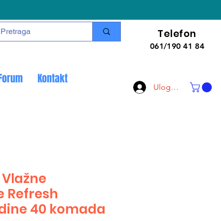
Telefon
061/190 41 84
Forum
Kontakt
Uloguj se
 Vlažne
 Refresh
idine 40 komada