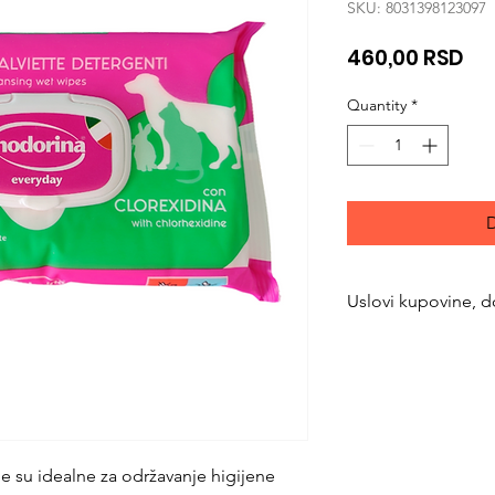
SKU: 8031398123097
Pri
460,00 RSD
Quantity
*
D
Uslovi kupovine, d
https://www.svetlju
returns
e su idealne za održavanje higijene