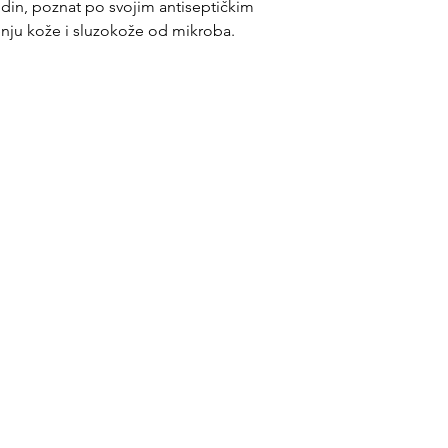
idin, poznat po svojim antiseptičkim
enju kože i sluzokože od mikroba.