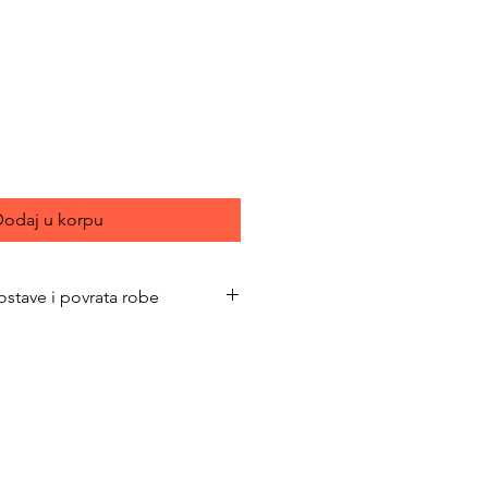
ce
odaj u korpu
ostave i povrata robe
bimacasubotica.com/shipping-and-