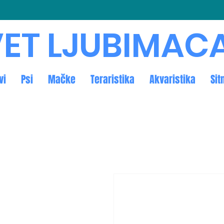
ET LJUBIMAC
vi
Psi
Mačke
Teraristika
Akvaristika
Sit