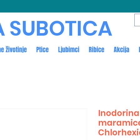
A SUBOTICA
ne životinje
Ptice
Ljubimci
Ribice
Akcija
Inodorina
maramice
Chlorhex