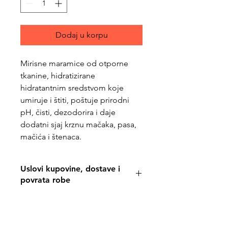
Dodaj u korpu
Mirisne maramice od otporne
tkanine, hidratizirane
hidratantnim sredstvom koje
umiruje i štiti, poštuje prirodni
pH, čisti, dezodorira i daje
dodatni sjaj krznu mačaka, pasa,
mačića i štenaca.
Uslovi kupovine, dostave i
povrata robe
https://www.svetljubimacasubotica.co
m/shipping-and-returns