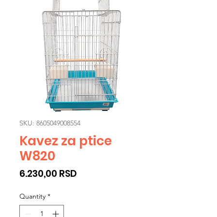
SKU: 8605049008554
Kavez za ptice
W820
Price
6.230,00 RSD
Quantity
*