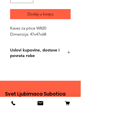
Dodaj u korpu
Kavez za ptice W820
Dimenzija: 47x47x68
Uslovi kupovine, dostave i
povrata robe
https://www.svetljubimacasubotica.co
m/shipping-and-returns
Svet Ljubimaca Subotica
Ivana Milankovića 40
24000 Subotica