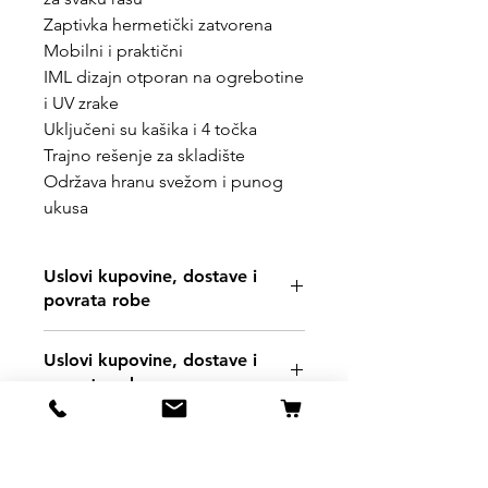
Zaptivka hermetički zatvorena
Mobilni i praktični
IML dizajn otporan na ogrebotine
i UV zrake
Uključeni su kašika i 4 točka
Trajno rešenje za skladište
Održava hranu svežom i punog
ukusa
Uslovi kupovine, dostave i
povrata robe
https://www.svetljubimacasubotica.co
Uslovi kupovine, dostave i
m/shipping-and-returns
povrata robe
https://www.svetljubimacasubotica.co
m/shipping-and-returns