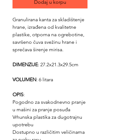
Dodaj u korpu
Granulirana kanta za skladištenje
hrane, izrađena od kvalitetne
plastike, otporna na ogrebotine,
savršeno čuva svežinu hrane i
sprečava širenje mirisa.
DIMENZIJE
: 27.2x21.3x29.5cm
VOLUMEN
: 6 litara
OPIS
:
Pogodno za svakodnevno pranje
u mašini za pranje posuđa
Vrhunska plastika za dugotrajnu
upotrebu
Dostupno u različitim veličinama
za svaku rasu