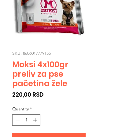
SKU: 8606017779155
Moksi 4x100gr
preliv za pse
pačetina žele
Price
220,00 RSD
Quantity
*