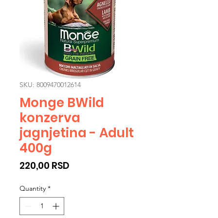
SKU: 8009470012614
Monge BWild
konzerva
jagnjetina - Adult
400g
Price
220,00 RSD
Quantity
*