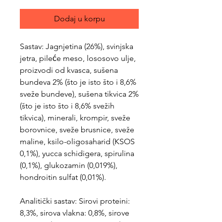
Dodaj u korpu
Sastav: Jagnjetina (26%), svinjska
jetra, pileće meso, lososovo ulje,
proizvodi od kvasca, sušena
bundeva 2% (što je isto što i 8,6%
sveže bundeve), sušena tikvica 2%
(što je isto što i 8,6% svežih
tikvica), minerali, krompir, sveže
borovnice, sveže brusnice, sveže
maline, ksilo-oligosaharid (KSOS
0,1%), yucca schidigera, spirulina
(0,1%), glukozamin (0,019%),
hondroitin sulfat (0,01%).
Analitički sastav: Sirovi proteini:
8,3%, sirova vlakna: 0,8%, sirove