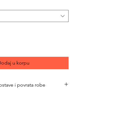
odaj u korpu
ostave i povrata robe
bimacasubotica.com/shipping-and-