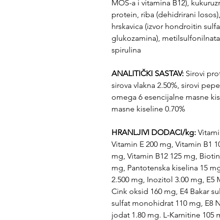
MOS-a i vitamina B12), kukuruzni
protein, riba (dehidrirani losos),
hrskavica (izvor hondroitin sulfa
glukozamina), metilsulfonilnata
spirulina
ANALITIČKI SASTAV:
Sirovi pro
sirova vlakna 2.50%, sirovi pep
omega 6 esencijalne masne kis
masne kiseline 0.70%
HRANLJIVI DODACI/kg:
Vitami
Vitamin E 200 mg, Vitamin B1 1
mg, Vitamin B12 125 mg, Biotin
mg, Pantotenska kiselina 15 mg,
2.500 mg, Inozitol 3.00 mg, E5
Cink oksid 160 mg, E4 Bakar su
sulfat monohidrat 110 mg, E8 N
jodat 1.80 mg. L-Karnitine 105 