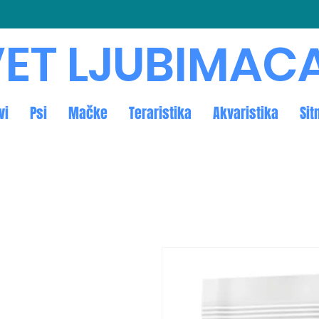
ET LJUBIMAC
vi
Psi
Mačke
Teraristika
Akvaristika
Sit