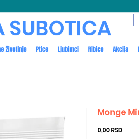
A SUBOTICA
ne životinje
Ptice
Ljubimci
Ribice
Akcija
Monge Min
Price
0,00 RSD