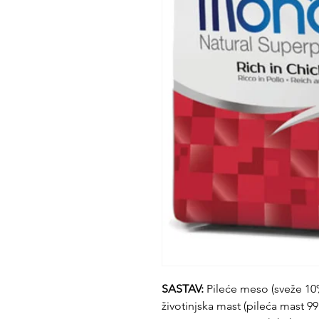
SASTAV:
Pileće meso (sveže 10%
životinjska mast (pileća mast 99