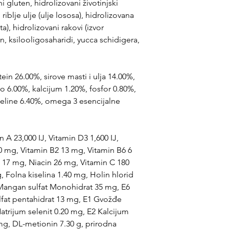
 gluten, hidrolizovani životinjski
 riblje ulje (ulje lososa), hidrolizovana
ta), hidrolizovani rakovi (izvor
n, ksilooligosaharidi, yucca schidigera,
tein 26.00%, sirove masti i ulja 14.00%,
eo 6.00%, kalcijum 1.20%, fosfor 0.80%,
eline 6.40%, omega 3 esencijalne
n A 23,000 IJ, Vitamin D3 1,600 IJ,
0 mg, Vitamin B2 13 mg, Vitamin B6 6
 17 mg, Niacin 26 mg, Vitamin C 180
 Folna kiselina 1.40 mg, Holin hlorid
 Mangan sulfat Monohidrat 35 mg, E6
lfat pentahidrat 13 mg, E1 Gvožđe
atrijum selenit 0.20 mg, E2 Kalcijum
mg, DL-metionin 7.30 g, prirodna