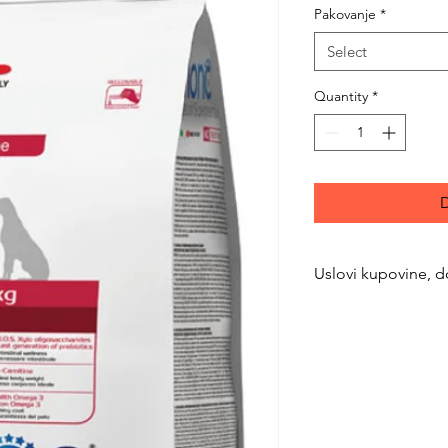
Pakovanje
*
Select
Quantity
*
D
Uslovi kupovine, d
https://www.svetlju
returns