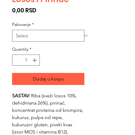
Price
0,00 RSD
Pakovanje
*
Quantity
*
Dodaj u korpu
SASTAV:
Riba (sveži losos 10%,
dehidrirana 26%), pirinač,
koncentrat proteina od krompira,
kukuruz, pulpa od repe,
kukuruzni gluten, pivski kvas
(izvor MOS i vitamina B12),