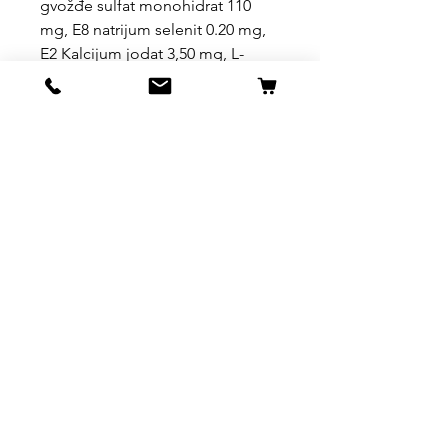
gvožđe sulfat monohidrat 110
mg, E8 natrijum selenit 0.20 mg,
E2 Kalcijum jodat 3,50 mg, L-
karnitin 128 mg, DL-metionin
tehnički čisti 1,4 g. Tehnološki
aditivi: Prirodna mešavina
tokoferola i ekstrakta rosmarinus
officinalis. Organoleptički
dodaci: Prirodni ekstrakt kestena
20 mg, ekstrakt artičoka 300 mg.
Uslovi kupovine, dostave i
povrata robe
https://www.svetljubimacasubotica.co
m/shipping-and-returns