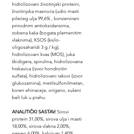
hidrolizovani životinjski proteini,
životinjska masnoća (udio masti
pilećeg ulja 99,6% , konzervirani
prirodnim antioksidansima,
zobena kaša (bogata plemenitim
vlaknima), KSOS (ksilo-
oligosaharidi 3 g / kg),
hidrolizovani kvas (MOS), juka
škidigera, spirulina, hidrolizovana
hrskavica (izvor hondroitin
sulfata), hidrolizovani rakovi (izvor
glukozamina), metilsulfonilmetan,
koren ehinaceje, origano, sušeni
beli luk u prahu.
ANALITIČKI SASTAV:
Sirovi
protein 31,00%, sirova ulja i masti
18,00%, sirova vlakna 2,00%,
pepeo 6,00%, kalcijum 1,40%,