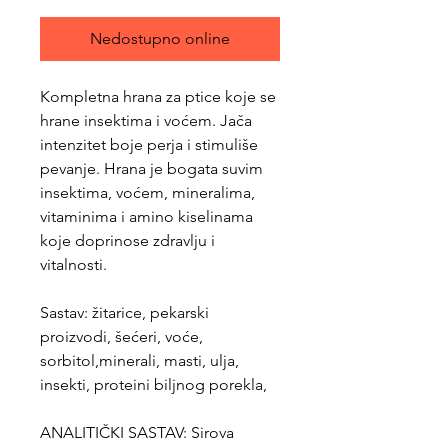
Nedostupno online
Kompletna hrana za ptice koje se
hrane insektima i voćem. Jača
intenzitet boje perja i stimuliše
pevanje. Hrana je bogata suvim
insektima, voćem, mineralima,
vitaminima i amino kiselinama
koje doprinose zdravlju i
vitalnosti.
Sastav: žitarice, pekarski
proizvodi, šećeri, voće,
sorbitol,minerali, masti, ulja,
insekti, proteini biljnog porekla,
ANALITIČKI SASTAV: Sirova