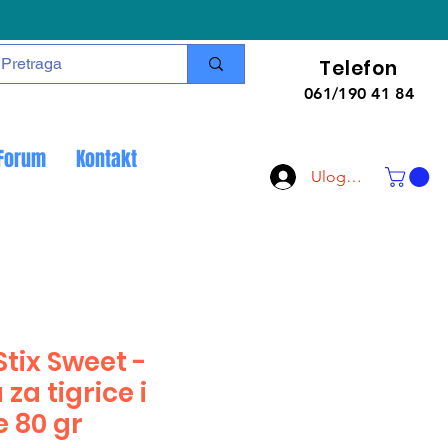
Telefon
061/190 41 84
Forum
Kontakt
Uloguj se
tix Sweet -
 za tigrice i
e 80 gr