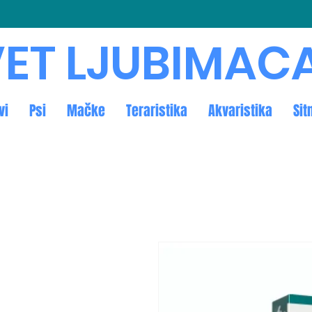
ET LJUBIMAC
vi
Psi
Mačke
Teraristika
Akvaristika
Sit