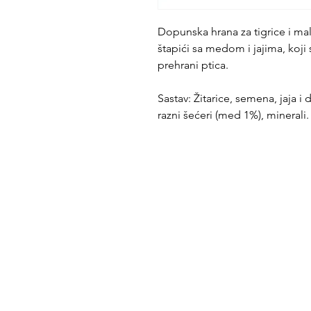
Dopunska hrana za tigrice i ma
štapići sa medom i jajima, koj
prehrani ptica.
Sastav: Žitarice, semena, jaja i d
razni šećeri (med 1%), minerali.