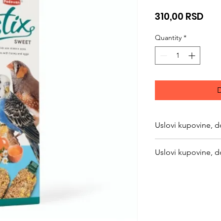
Pri
310,00 RSD
Quantity
*
D
Uslovi kupovine, d
https://www.svetlju
Uslovi kupovine, d
returns
https://www.svetlju
returns