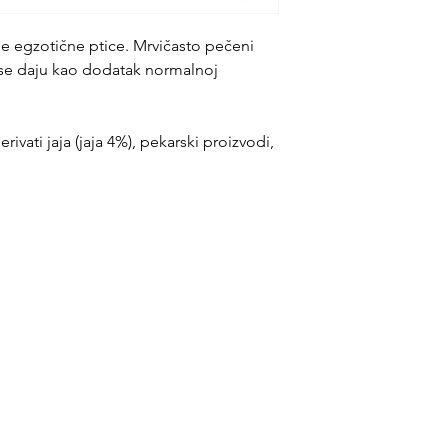
le egzotične ptice. Mrvičasto pečeni
i se daju kao dodatak normalnoj
erivati jaja (jaja 4%), pekarski proizvodi,