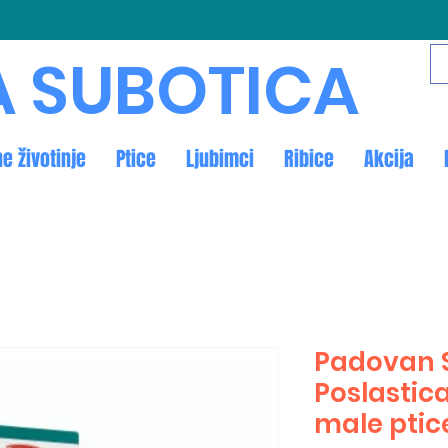
A SUBOTICA
ne životinje
Ptice
Ljubimci
Ribice
Akcija
Padovan S
Poslastica
male ptic