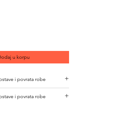
ce
odaj u korpu
ostave i povrata robe
bimacasubotica.com/shipping-and-
ostave i povrata robe
bimacasubotica.com/shipping-and-