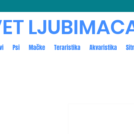
ET LJUBIMAC
vi
Psi
Mačke
Teraristika
Akvaristika
Sit