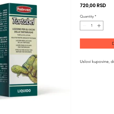
Pri
720,00 RSD
Quantity
*
D
Uslovi kupovine, d
https://www.svetlju
returns