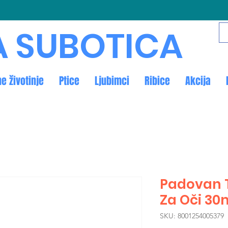
A SUBOTICA
ne životinje
Ptice
Ljubimci
Ribice
Akcija
Padovan T
Za Oči 30
SKU: 8001254005379