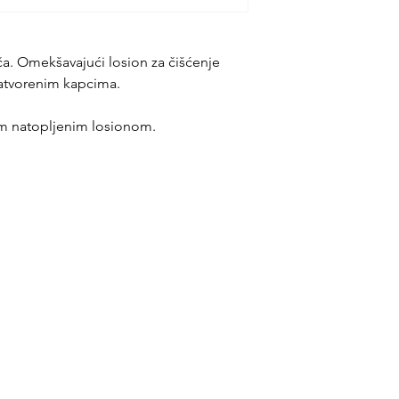
ča. Omekšavajući losion za čišćenje
zatvorenim kapcima.
em natopljenim losionom.