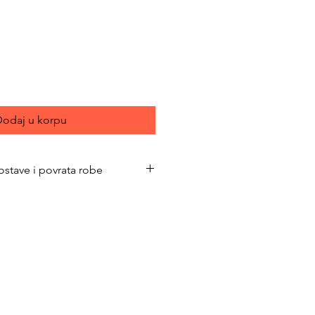
ce
odaj u korpu
ostave i povrata robe
bimacasubotica.com/shipping-and-