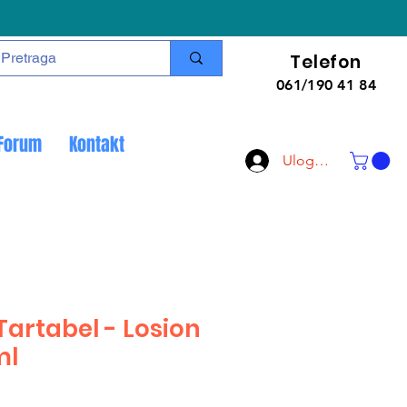
Telefon
061/190 41 84
Forum
Kontakt
Uloguj se
artabel - Losion
ml