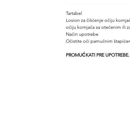
Tartabel
Losion za čišćenje očiju kornja
očiju kornjača sa otečenim ili 
Način upotrebe
Očistite oči pamučnim štapić
PROMUĆKATI PRE UPOTREBE.