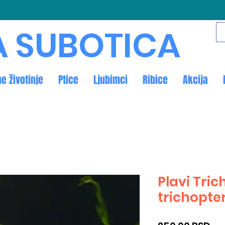
A SUBOTICA
ne životinje
Ptice
Ljubimci
Ribice
Akcija
Plavi Tri
trichopte