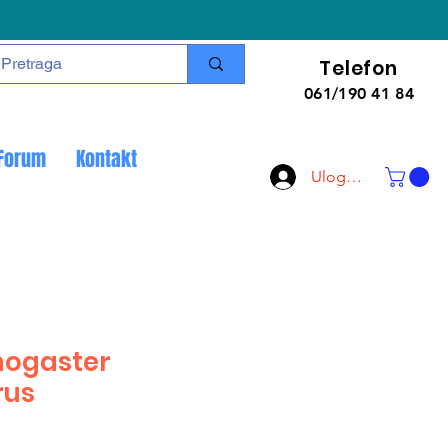
Telefon
061/190 41 84
Forum
Kontakt
Uloguj se
chogaster
rus