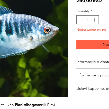
Pri
250,00 RSD
Quantity
*
Nedostupno online
Ned
Informacije o dost
Ribe možete kupiti is
informacije o proi
šaljemo ih poštom.
Obavezno
proveriti 
Uslovi kupovine, d
Cena riba na sajtu mož
trenutnih riba kao i o
https://www.svetlju
returns
atiji kao
Plavi trihogaster
ili Plavi