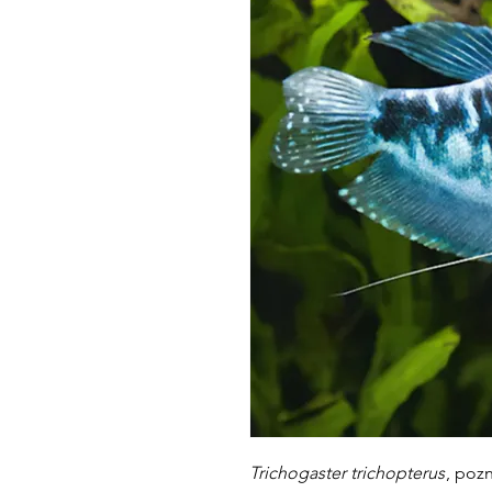
Trichogaster trichopterus
, pozn