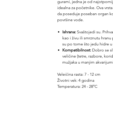
gurami, jedna je od najotporniji
idealna za početnike. Ova vrsta 
da poseduje poseban organ koj
površine vode.
Ishrana:
Svaštojedi su. Prihva
kao i živu ili smrznutu hranu
su po tome što jedu hidre u
Kompatibilnost:
Dobro se sl
veličine (tetre, razbore, kori
mužjaka u manjim akvarijum
Veleičina rasta: 7 - 12 cm
Životni vek: 4 godina
Temperatura: 24 - 28°C