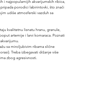
h i najpopularnijih akvarijumskih ribica,
pripada porodici labirintovki, što znači
im udiše atmosferski vazduh sa
taju kvalitetnu lisnatu hranu, granule,
 poput artemije i larvi komaraca. Poznati
 akvarijumu.
ažu sa miroljubivim ribama slične
dorasi). Treba izbegavati držanje više
ima zbog agresivnosti.