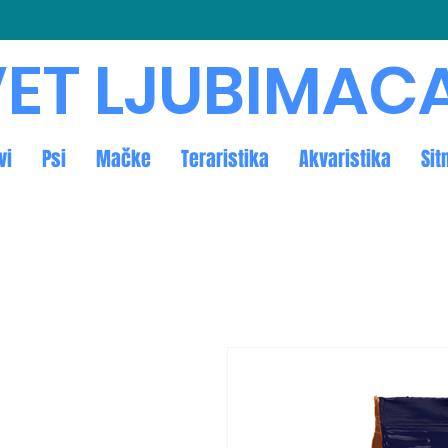
ET LJUBIMAC
vi
Psi
Mačke
Teraristika
Akvaristika
Sit