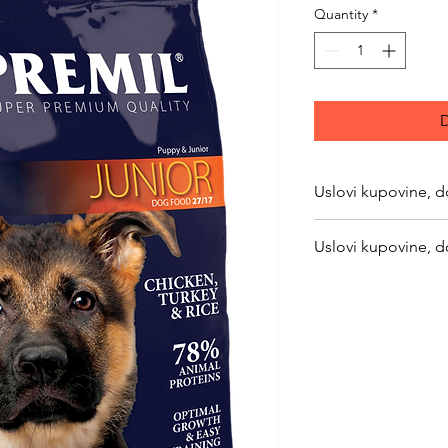
Quantity
*
D
Uslovi kupovine, d
https://www.svetlju
Uslovi kupovine, d
returns
https://www.svetlju
returns