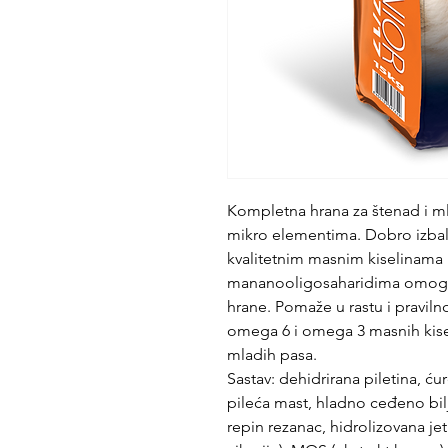
Kompletna hrana za štenad i m
mikro elementima. Dobro izbala
kvalitetnim masnim kiselinama 
mananooligosaharidima omogućav
hrane. Pomaže u rastu i pravil
omega 6 i omega 3 masnih kise
mladih pasa.
Sastav: dehidrirana piletina, ću
pileća mast, hladno ceđeno bilj
repin rezanac, hidrolizovana jetr