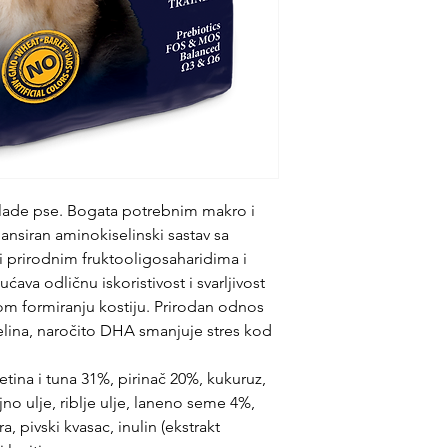
lade pse. Bogata potrebnim makro i
nsiran aminokiselinski sastav sa
i prirodnim fruktooligosaharidima i
a odličnu iskoristivost i svarljivost
nom formiranju kostiju. Prirodan odnos
lina, naročito DHA smanjuje stres kod
retina i tuna 31%, pirinač 20%, kukuruz,
no ulje, riblje ulje, laneno seme 4%,
a, pivski kvasac, inulin (ekstrakt