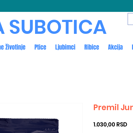
A SUBOTICA
ne životinje
Ptice
Ljubimci
Ribice
Akcija
Premil Ju
Pr
1.030,00 RSD