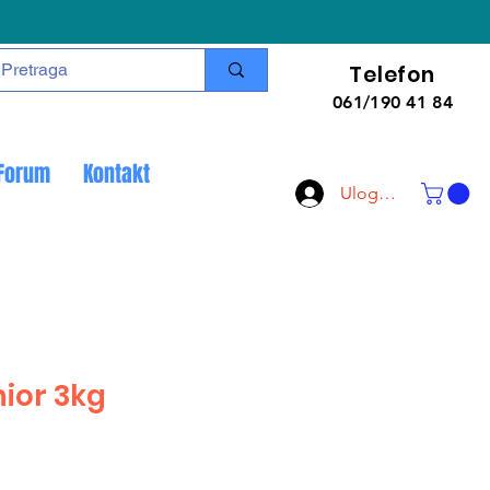
Telefon
061/190 41 84
Forum
Kontakt
Uloguj se
nior 3kg
ice