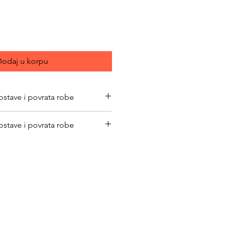
odaj u korpu
ostave i povrata robe
bimacasubotica.com/shipping-and-
ostave i povrata robe
bimacasubotica.com/shipping-and-