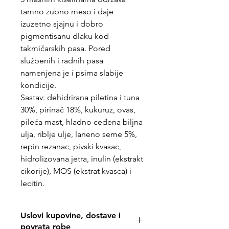
tamno zubno meso i daje
izuzetno sjajnu i dobro
pigmentisanu dlaku kod
takmičarskih pasa. Pored
službenih i radnih pasa
namenjena je i psima slabije
kondicije.
Sastav: dehidrirana piletina i tuna
30%, pirinač 18%, kukuruz, ovas,
pileća mast, hladno ceđena biljna
ulja, riblje ulje, laneno seme 5%,
repin rezanac, pivski kvasac,
hidrolizovana jetra, inulin (ekstrakt
cikorije), MOS (ekstrat kvasca) i
lecitin.
Uslovi kupovine, dostave i
povrata robe