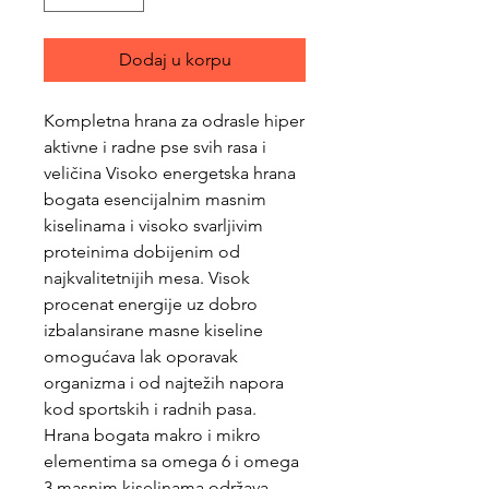
Dodaj u korpu
Kompletna hrana za odrasle hiper
aktivne i radne pse svih rasa i
veličina Visoko energetska hrana
bogata esencijalnim masnim
kiselinama i visoko svarljivim
proteinima dobijenim od
najkvalitetnijih mesa. Visok
procenat energije uz dobro
izbalansirane masne kiseline
omogućava lak oporavak
organizma i od najtežih napora
kod sportskih i radnih pasa.
Hrana bogata makro i mikro
elementima sa omega 6 i omega
3 masnim kiselinama održava