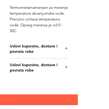
Termometarnamenjen za merenje
temperature akvarijumske vode.
Precizno očitava temperaturu
vode. Opseg merenja je od 0 -
50C.
Uslovi kupovine, dostave i
povrata robe
https://www.svetljubimacasubotica.co
Uslovi kupovine, dostave i
m/shipping-and-returns
povrata robe
https://www.svetljubimacasubotica.co
m/shipping-and-returns
Svet Ljubimaca Subotica