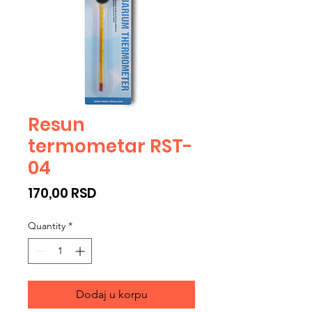
Resun
termometar RST-
04
Price
170,00 RSD
Quantity
*
Dodaj u korpu